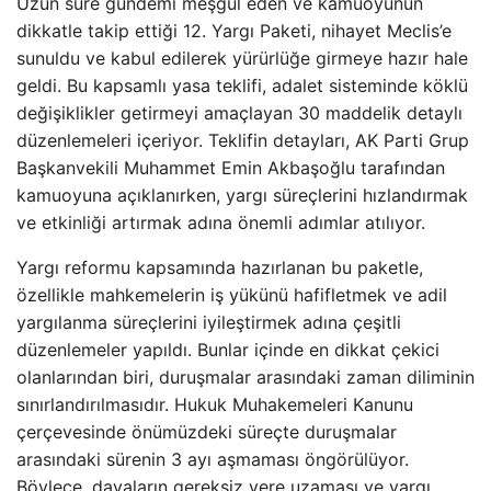
Uzun süre gündemi meşgul eden ve kamuoyunun
dikkatle takip ettiği 12. Yargı Paketi, nihayet Meclis’e
sunuldu ve kabul edilerek yürürlüğe girmeye hazır hale
geldi. Bu kapsamlı yasa teklifi, adalet sisteminde köklü
değişiklikler getirmeyi amaçlayan 30 maddelik detaylı
düzenlemeleri içeriyor. Teklifin detayları, AK Parti Grup
Başkanvekili Muhammet Emin Akbaşoğlu tarafından
kamuoyuna açıklanırken, yargı süreçlerini hızlandırmak
ve etkinliği artırmak adına önemli adımlar atılıyor.
Yargı reformu kapsamında hazırlanan bu paketle,
özellikle mahkemelerin iş yükünü hafifletmek ve adil
yargılanma süreçlerini iyileştirmek adına çeşitli
düzenlemeler yapıldı. Bunlar içinde en dikkat çekici
olanlarından biri, duruşmalar arasındaki zaman diliminin
sınırlandırılmasıdır. Hukuk Muhakemeleri Kanunu
çerçevesinde önümüzdeki süreçte duruşmalar
arasındaki sürenin 3 ayı aşmaması öngörülüyor.
Böylece, davaların gereksiz yere uzaması ve yargı