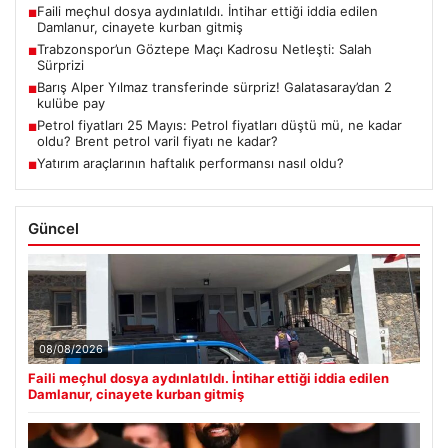
Faili meçhul dosya aydınlatıldı. İntihar ettiği iddia edilen
■
Damlanur, cinayete kurban gitmiş
Trabzonspor’un Göztepe Maçı Kadrosu Netleşti: Salah
■
Sürprizi
Barış Alper Yılmaz transferinde sürpriz! Galatasaray’dan 2
■
kulübe pay
Petrol fiyatları 25 Mayıs: Petrol fiyatları düştü mü, ne kadar
■
oldu? Brent petrol varil fiyatı ne kadar?
Yatırım araçlarının haftalık performansı nasıl oldu?
■
Güncel
08/08/2026
Faili meçhul dosya aydınlatıldı. İntihar ettiği iddia edilen
Damlanur, cinayete kurban gitmiş