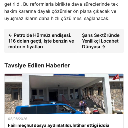
getirildi. Bu reformlarla birlikte dava süreçlerinde tek
hakim kararına dayalı çözümler ön plana çıkacak ve
uyuşmazlıkların daha hızlı çözülmesi sağlanacak.
← Petrolde Hürmüz endişesi.
Şans Sektöründe
116 doları geçti, işte benzin ve
Yenilikçi Locabet
motorin fiyatları
Dünyası →
Tavsiye Edilen Haberler
08/08/2026
Faili meçhul dosya aydınlatıldı. İntihar ettiği iddia