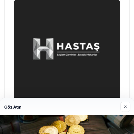
×
Göz Atın
Prenses Night Club
29/04/2026