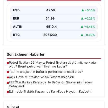
{“title”: “Yatırım Araçlarının Haftalık Performansı ve
Gelişmeler”, “content”: “ Türkiye’nin finans piyasalarında
USD
47.58
▲ +0.10%
son bir…
EUR
54.99
▲ +0.26%
ALTIN
6510.4
▲ +4.48%
BTC
3061230
▲ +0.69%
Son Eklenen Haberler
Petrol fiyatları 25 Mayıs: Petrol fiyatları düştü mü, ne kadar
■
oldu? Brent petrol varil fiyatı ne kadar?
Yatırım araçlarının haftalık performansı nasıl oldu?
■
Açık Hava Mutfakları ve Şık Yaşam Bölgeleri
■
FETÖ’cü Burkay Karatepe ile Bağlantılı Şüphelinin İfadesi
■
Detaylandı
Edirne’de Traktör Kazasında Karı-Koca Hayatını Kaybetti
■
Güncel