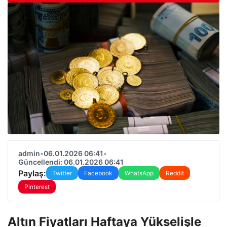
admin
•
06.01.2026 06:41
•
Güncellendi: 06.01.2026 06:41
Paylaş:
Twitter
Facebook
WhatsApp
Reddit
Pinterest
Altın Fiyatları Haftaya Yükselişle