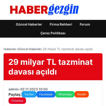
Güncel Haberler
Firma Rehberi
Forum
Çerez Politikası
Haberler
›
Güncel Haberler
›
29 milyar TL tazminat davası açıldı
29 milyar TL tazminat
davası açıldı
admin
•
02.11.2023 10:50
Paylaş:
Twitter
Facebook
WhatsApp
Reddit
Pinterest