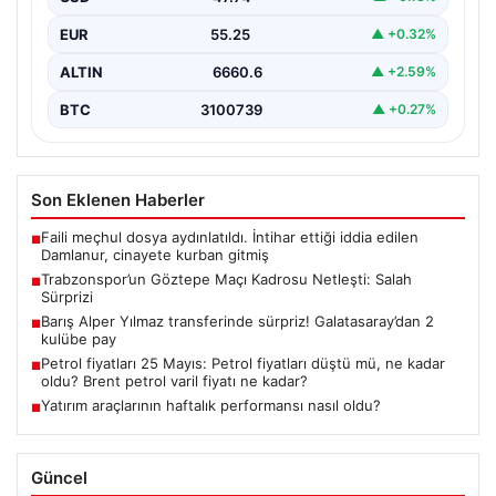
paylaşacak.…
EUR
55.25
▲ +0.32%
ALTIN
6660.6
▲ +2.59%
BTC
3100739
▲ +0.27%
Son Eklenen Haberler
Faili meçhul dosya aydınlatıldı. İntihar ettiği iddia edilen
■
Damlanur, cinayete kurban gitmiş
Trabzonspor’un Göztepe Maçı Kadrosu Netleşti: Salah
■
Sürprizi
Barış Alper Yılmaz transferinde sürpriz! Galatasaray’dan 2
■
kulübe pay
Petrol fiyatları 25 Mayıs: Petrol fiyatları düştü mü, ne kadar
■
oldu? Brent petrol varil fiyatı ne kadar?
Yatırım araçlarının haftalık performansı nasıl oldu?
■
Güncel