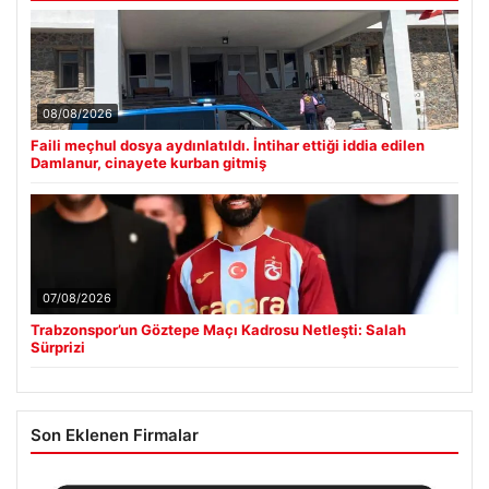
08/08/2026
Faili meçhul dosya aydınlatıldı. İntihar ettiği iddia edilen
Damlanur, cinayete kurban gitmiş
07/08/2026
Trabzonspor’un Göztepe Maçı Kadrosu Netleşti: Salah
Sürprizi
Son Eklenen Firmalar