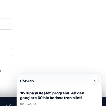
n.
×
Göz Atın
‘Avrupa’yı Keşfet’ programı: AB’den
gençlere 60 bin bedava tren bileti
09/09/2023
ıyoruz.
Çerez Politikamız
Reddet
Kabul Et