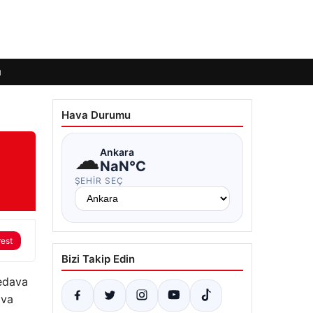
ı
Hava Durumu
☁
Ankara
NaN°C
ŞEHIR SEÇ
rest
Bizi Takip Edin
bedava
ava