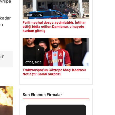
Avrupa
08/08/2026
 kadar
Faili meçhul dosya aydınlatıldı. İntihar
en
ettiği iddia edilen Damlanur, cinayete
kurban gitmiş
i?
07/08/2026
Trabzonspor’un Göztepe Maçı Kadrosu
Netleşti: Salah Sürprizi
Son Eklenen Firmalar