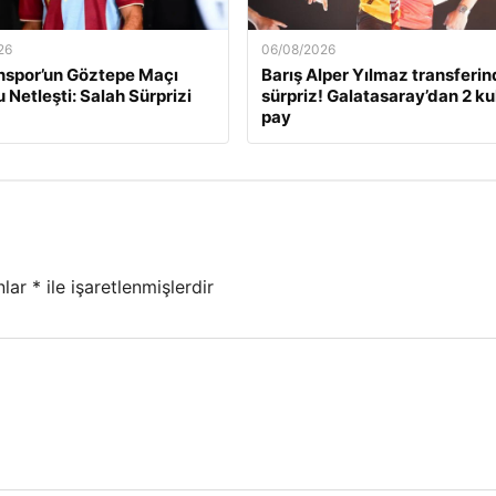
26
06/08/2026
nspor’un Göztepe Maçı
Barış Alper Yılmaz transferi
 Netleşti: Salah Sürprizi
sürpriz! Galatasaray’dan 2 k
pay
nlar
*
ile işaretlenmişlerdir