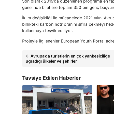
Son olarak 2019’da düzenlenen programa en fazl
genelinde biletlere toplam 350 bin genç başvu
İklim değişikliği ile mücadelede 2021 yılını Avru
birlikteki karbon nötr oranını sıfıra çekmeyi he
kullanmaya teşvik ediliyor.
Projeyle ilgilenenler European Youth Portal adr
← Avrupa’da turistlerin en çok yankesiciliğe
uğradığı ülkeler ve şehirler
Tavsiye Edilen Haberler