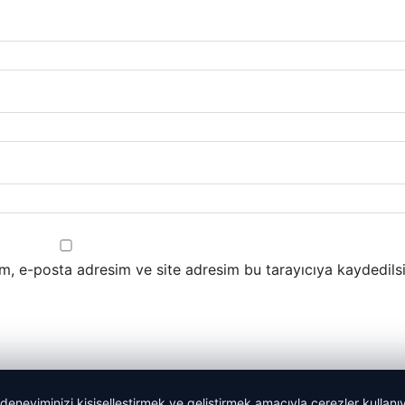
m, e-posta adresim ve site adresim bu tarayıcıya kaydedilsi
 deneyiminizi kişiselleştirmek ve geliştirmek amacıyla çerezler kullan