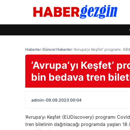
Haberler
›
Güncel Haberler
›
‘Avrupa’yı Keşfet’ programı: AB
‘Avrupa’yı Keşfet’ p
bin bedava tren bilet
admin
•
09.09.2023 00:04
‘Avrupa’yı Keşfet (EUDiscovery) programı Covid
tren biletinin dağıtılacağı programda yaşları 1