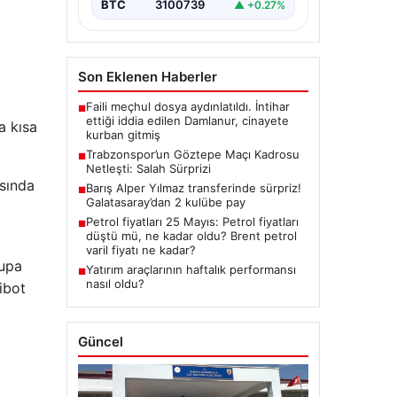
BTC
3100739
▲ +0.27%
Son Eklenen Haberler
Faili meçhul dosya aydınlatıldı. İntihar
■
ettiği iddia edilen Damlanur, cinayete
a kısa
kurban gitmiş
Trabzonspor’un Göztepe Maçı Kadrosu
■
Netleşti: Salah Sürprizi
asında
Barış Alper Yılmaz transferinde sürpriz!
■
Galatasaray’dan 2 kulübe pay
Petrol fiyatları 25 Mayıs: Petrol fiyatları
■
düştü mü, ne kadar oldu? Brent petrol
varil fiyatı ne kadar?
rupa
Yatırım araçlarının haftalık performansı
■
nasıl oldu?
ibot
Güncel