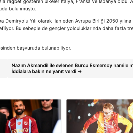
a rağbet gösteren ülkeler İtalya, Fransa ve İspanya oldu. 
ruda bulunmuştu.
pa Demiryolu Yılı olarak ilan eden Avrupa Birliği 2050 yılına
defliyor. Bu sebeple de gençler yolculuklarında daha fazla tr
esinden başvuruda bulunabiliyor.
Nazım Akmandil ile evlenen Burcu Esmersoy hamile m
İddialara bakın ne yanıt verdi →