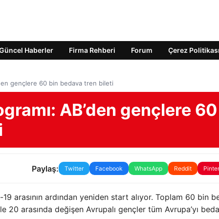
Güncel Haberler
Firma Rehberi
Forum
Çerez Politikas
’den gençlere 60 bin bedava tren bileti
rogramı: AB’den gençlere 60
i
Paylaş:
Twitter
Facebook
WhatsApp
Reddit
Pinte
-19 arasının ardından yeniden start alıyor. Toplam 60 bin 
8 ile 20 arasında değişen Avrupalı gençler tüm Avrupa’yı bed