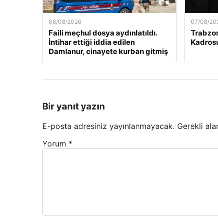
08/08/2026
07/08/20
Faili meçhul dosya aydınlatıldı.
Trabzo
İntihar ettiği iddia edilen
Kadrosu
Damlanur, cinayete kurban gitmiş
Bir yanıt yazın
E-posta adresiniz yayınlanmayacak.
Gerekli ala
Yorum
*