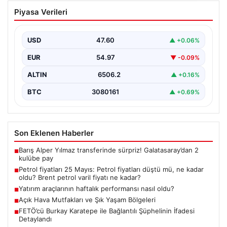
Petrol fiyatları 25 Mayıs: Petrol fiyatları
Piyasa Verileri
düştü mü, ne kadar oldu? Brent petrol
varil fiyatı ne kadar?
USD
47.60
▲ +0.06%
EUR
54.97
▼ -0.09%
ALTIN
6506.2
▲ +0.16%
BTC
3080161
▲ +0.69%
Son Eklenen Haberler
Barış Alper Yılmaz transferinde sürpriz! Galatasaray’dan 2
■
kulübe pay
Petrol fiyatları 25 Mayıs: Petrol fiyatları düştü mü, ne kadar
■
oldu? Brent petrol varil fiyatı ne kadar?
Yatırım araçlarının haftalık performansı nasıl oldu?
■
Açık Hava Mutfakları ve Şık Yaşam Bölgeleri
■
FETÖ’cü Burkay Karatepe ile Bağlantılı Şüphelinin İfadesi
■
Detaylandı