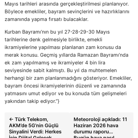
Mayıs tarihleri arasında gerçekleştirilmesi planlanıyor.
Böylece emekliler, bayram sevinçlerini ve hazırlıklarını
zamanında yapma fırsatı bulacaklar.
Kurban Bayramı’nın bu yıl 27-28-29-30 Mayıs
tarihlerine denk gelmesiyle birlikte, emekli
ikramiyelerine yapılması planlanan zam konusu da
merak konusu. Geçmiş yıllarda Ramazan Bayramı’nda
ek zam yapılmamış ve ikramiyeler 4 bin lira
seviyesinde sabit kalmıştı. Bu yıl da muhtemelen
herhangi bir zam planlanmadığını gösteriyor. Emekliler,
bayram öncesi ikramiyelerinin düzenli ve zamanında
yatmasını umut ediyor ve bu konuda tüm gelişmeleri
yakından takip ediyor.”}
← Türk Telekom,
Meteoroloji açıkladı: 11
AKM’de 5G’nin Güçlü
Haziran 2026 hava
Sinyalini Verdi: Herkes
durumu raporu…
İçin Dijital Gelecek
Bugün hava nasıl