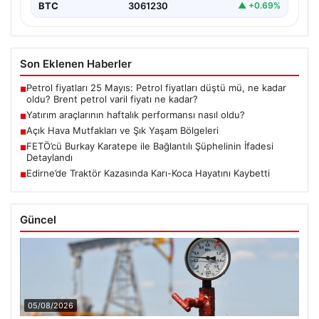
BTC
3061230
▲ +0.69%
Son Eklenen Haberler
Petrol fiyatları 25 Mayıs: Petrol fiyatları düştü mü, ne kadar
■
oldu? Brent petrol varil fiyatı ne kadar?
Yatırım araçlarının haftalık performansı nasıl oldu?
■
Açık Hava Mutfakları ve Şık Yaşam Bölgeleri
■
FETÖ’cü Burkay Karatepe ile Bağlantılı Şüphelinin İfadesi
■
Detaylandı
Edirne’de Traktör Kazasında Karı-Koca Hayatını Kaybetti
■
Güncel
05/08/2026