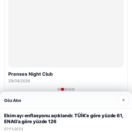
Prenses Night Club
29/04/2026
×
Göz Atın
Web sitemizi nasıl kullandığınızı daha iyi anlayabilmek,
deneyiminizi kişiselleştirmek ve geliştirmek amacıyla çerezler
Ekim ayı enflasyonu açıklandı: TÜİK’e göre yüzde 61,
kullanıyoruz.
Çerez Politikamız
ENAG’a göre yüzde 126
Reddet
Kabul Et
© 2026 Haber Gezgin
07/11/2023