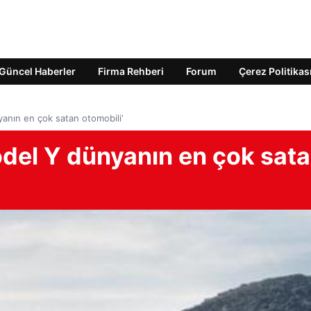
Güncel Haberler
Firma Rehberi
Forum
Çerez Politikas
anın en çok satan otomobili’
odel Y dünyanın en çok sat