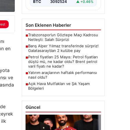
BTC
3092524
▲ +0.46%
rest
Son Eklenen Haberler
Trabzonspor’un Göztepe Maçı Kadrosu
■
Netleşti: Salah Sürprizi
nı
Barış Alper Yılmaz transferinde sürpriz!
■
ın en
Galatasaray’dan 2 kulübe pay
Petrol fiyatları 25 Mayıs: Petrol fiyatları
■
düştü mü, ne kadar oldu? Brent petrol
varil fiyatı ne kadar?
oyota
Yatırım araçlarının haftalık performansı
■
nsı ve
nasıl oldu?
Açık Hava Mutfakları ve Şık Yaşam
rasında
■
Bölgeleri
nde
Güncel
çeyrek
ilk