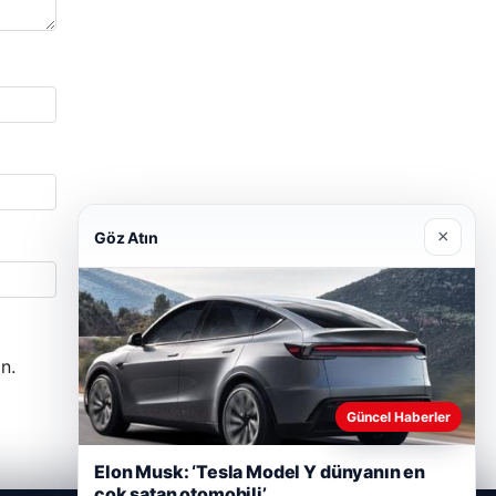
×
Göz Atın
n.
Güncel Haberler
Elon Musk: ‘Tesla Model Y dünyanın en
çok satan otomobili’