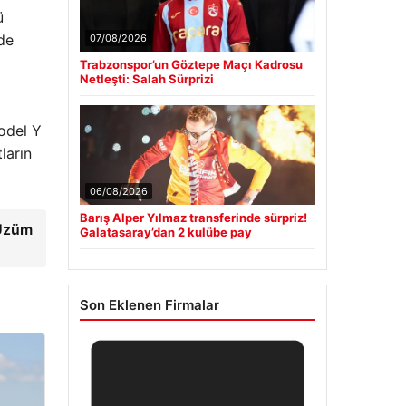
ü
de
07/08/2026
Trabzonspor’un Göztepe Maçı Kadrosu
Netleşti: Salah Sürprizi
Model Y
ların
06/08/2026
Barış Alper Yılmaz transferinde sürpriz!
 Üzüm
Galatasaray’dan 2 kulübe pay
Son Eklenen Firmalar