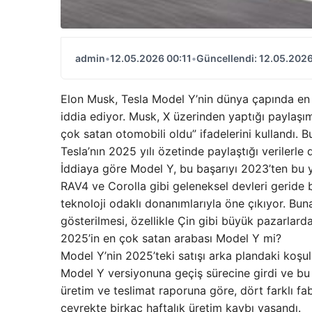
admin
•
12.05.2026 00:11
•
Güncellendi: 12.05.2026
Elon Musk, Tesla Model Y’nin dünya çapında en 
iddia ediyor. Musk, X üzerinden yaptığı paylaşı
çok satan otomobili oldu” ifadelerini kullandı. 
Tesla’nın 2025 yılı özetinde paylaştığı verilerle
İddiaya göre Model Y, bu başarıyı 2023’ten bu ya
RAV4 ve Corolla gibi geleneksel devleri geride 
teknoloji odaklı donanımlarıyla öne çıkıyor. Bun
gösterilmesi, özellikle Çin gibi büyük pazarlarda 
2025’in en çok satan arabası Model Y mi?
Model Y’nin 2025’teki satışı arka plandaki koşul
Model Y versiyonuna geçiş sürecine girdi ve bu 
üretim ve teslimat raporuna göre, dört farklı fa
çeyrekte birkaç haftalık üretim kaybı yaşandı.