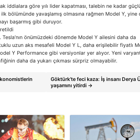
k iddialara göre yılı lider kapatması, talebin ne kadar güçl
lın ilk bölümünde yavaşlamış olmasına rağmen Model Y, yine 
ayı başarmış gibi duruyor.
etildi
or. Tesla’nın önümüzdeki dönemde Model Y ailesini daha da
tuklu uzun aks mesafeli Model Y L, daha erişilebilir fiyatlı 
el Y Performance gibi versiyonlar yer alıyor. Yeni varyant
fiğinin daha da yukarı çıkması sürpriz olmayabilir.
Ekonomistlerin
Göktürk’te feci kaza: İş insanı Derya
yaşamını yitirdi →