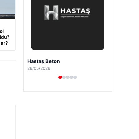
ol
oldu?
dar?
Prenses Night Club
29/04/2026