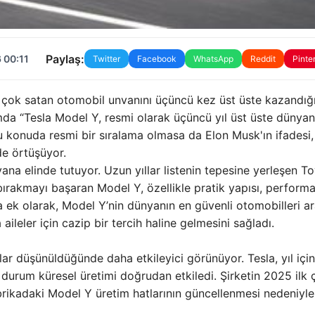
Paylaş:
 00:11
Twitter
Facebook
WhatsApp
Reddit
Pinte
çok satan otomobil unvanını üçüncü kez üst üste kazandığı
mda “Tesla Model Y, resmi olarak üçüncü yıl üst üste dünyan
Bu konuda resmi bir sıralama olmasa da Elon Musk'ın ifadesi,
 de örtüşüyor.
na elinde tutuyor. Uzun yıllar listenin tepesine yerleşen T
bırakmayı başaran Model Y, özellikle pratik yapısı, performa
a ek olarak, Model Y’nin dünyanın en güvenli otomobilleri a
aileler için cazip bir tercih haline gelmesini sağladı.
lar düşünüldüğünde daha etkileyici görünüyor. Tesla, yıl içi
durum küresel üretimi doğrudan etkiledi. Şirketin 2025 ilk 
brikadaki Model Y üretim hatlarının güncellenmesi nedeniyle 