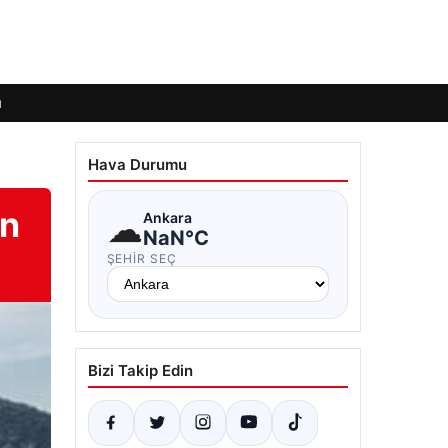
ı
Hava Durumu
an
☁
Ankara
NaN°C
ŞEHIR SEÇ
Bizi Takip Edin