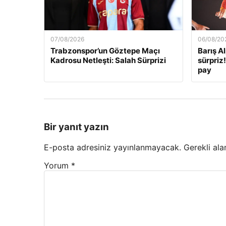
07/08/2026
06/08/20
Trabzonspor’un Göztepe Maçı
Barış A
Kadrosu Netleşti: Salah Sürprizi
sürpriz
pay
Bir yanıt yazın
E-posta adresiniz yayınlanmayacak.
Gerekli ala
Yorum
*