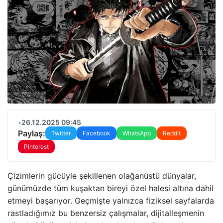
•
26.12.2025 09:45
Paylaş:
Twitter
Facebook
WhatsApp
Reddit
Pinterest
Çizimlerin gücüyle şekillenen olağanüstü dünyalar,
günümüzde tüm kuşaktan bireyi özel halesi altına dahil
etmeyi başarıyor. Geçmişte yalnızca fiziksel sayfalarda
rastladığımız bu benzersiz çalışmalar, dijitalleşmenin