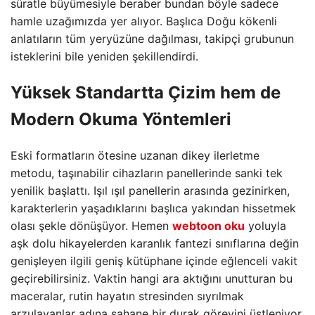
süratle büyümesiyle beraber bundan böyle sadece
hamle uzağımızda yer alıyor. Başlıca Doğu kökenli
anlatıların tüm yeryüzüne dağılması, takipçi grubunun
isteklerini bile yeniden şekillendirdi.
Yüksek Standartta Çizim hem de
Modern Okuma Yöntemleri
Eski formatların ötesine uzanan dikey ilerletme
metodu, taşınabilir cihazların panellerinde sanki tek
yenilik başlattı. Işıl ışıl panellerin arasında gezinirken,
karakterlerin yaşadıklarını başlıca yakından hissetmek
olası şekle dönüşüyor. Hemen
webtoon oku
yoluyla
aşk dolu hikayelerden karanlık fantezi sınıflarına değin
genişleyen ilgili geniş kütüphane içinde eğlenceli vakit
geçirebilirsiniz. Vaktin hangi ara aktığını unutturan bu
maceralar, rutin hayatın stresinden sıyrılmak
arzulayanlar adına şahane bir durak görevini üstleniyor.