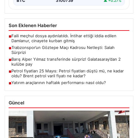
BTC
3100739
▲ +0.27%
Son Eklenen Haberler
Faili meçhul dosya aydınlatıldı. İntihar ettiği iddia edilen
■
Damlanur, cinayete kurban gitmiş
Trabzonspor’un Göztepe Maçı Kadrosu Netleşti: Salah
■
Sürprizi
Barış Alper Yılmaz transferinde sürpriz! Galatasaray’dan 2
■
kulübe pay
Petrol fiyatları 25 Mayıs: Petrol fiyatları düştü mü, ne kadar
■
oldu? Brent petrol varil fiyatı ne kadar?
Yatırım araçlarının haftalık performansı nasıl oldu?
■
Güncel