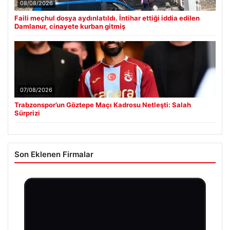
08/08/2026
Faili meçhul dosya aydınlatıldı. İntihar ettiği iddia edilen
Damlanur, cinayete kurban gitmiş
07/08/2026
Trabzonspor’un Göztepe Maçı Kadrosu Netleşti: Salah
Sürprizi
Son Eklenen Firmalar