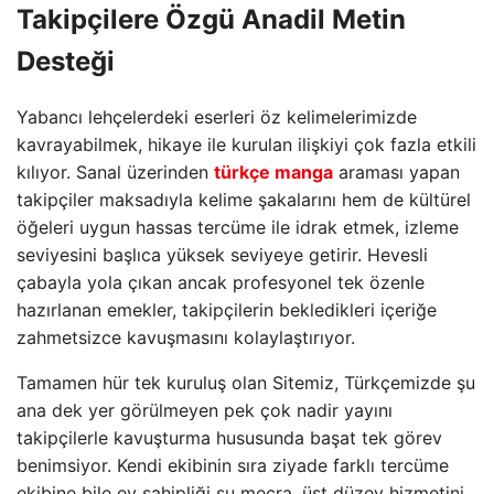
Takipçilere Özgü Anadil Metin
Desteği
Yabancı lehçelerdeki eserleri öz kelimelerimizde
kavrayabilmek, hikaye ile kurulan ilişkiyi çok fazla etkili
kılıyor. Sanal üzerinden
türkçe manga
araması yapan
takipçiler maksadıyla kelime şakalarını hem de kültürel
öğeleri uygun hassas tercüme ile idrak etmek, izleme
seviyesini başlıca yüksek seviyeye getirir. Hevesli
çabayla yola çıkan ancak profesyonel tek özenle
hazırlanan emekler, takipçilerin bekledikleri içeriğe
zahmetsizce kavuşmasını kolaylaştırıyor.
Tamamen hür tek kuruluş olan Sitemiz, Türkçemizde şu
ana dek yer görülmeyen pek çok nadir yayını
takipçilerle kavuşturma hususunda başat tek görev
benimsiyor. Kendi ekibinin sıra ziyade farklı tercüme
ekibine bile ev sahipliği şu mecra, üst düzey hizmetini