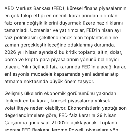
ABD Merkez Bankası (FED), küresel finans piyasalarının
en çok takip ettiği en önemli kararlarından biri olan
faiz oranı değişikliklerini duyurmak üzere hazırlıklarını
tamamladı. Uzmanlar ve yatırımcılar, FED’in nisan ayı
faiz politikasını şekillendirecek olan toplantısının ne
zaman gerçekleştirileceğine odaklanmış durumda.
2026 yılı Nisan ayındaki bu kritik toplantı, altın, dolar,
borsa ve kripto para piyasalarının yönünü belirleyici
olacak. Yılın üçüncü faiz kararında FED’in alacağı karar,
enflasyonla mücadele kapsamında yeni adımlar atıp
atmama noktasında büyük önem taşıyor.
Gelişmiş ülkelerin ekonomik görünümünü yakından
ilgilendiren bu karar, küresel piyasalarda yüksek
volatiliteye neden olabiliyor. Ekonomistlerin yaptığı son
değerlendirmelere göre, FED faiz kararını 29 Nisan
Çarşamba günü saat 21.00’de açıklayacak. Toplantı
sonrası FED Başkanı Jerome Powell, piyasalara yön