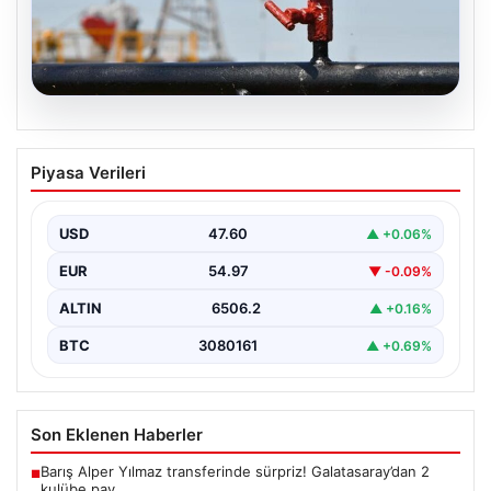
05.08.2026
Petrol fiyatları 25 Mayıs: Petrol fiyatları
Piyasa Verileri
düştü mü, ne kadar oldu? Brent petrol
varil fiyatı ne kadar?
USD
47.60
▲ +0.06%
EUR
54.97
▼ -0.09%
ALTIN
6506.2
▲ +0.16%
BTC
3080161
▲ +0.69%
Son Eklenen Haberler
Barış Alper Yılmaz transferinde sürpriz! Galatasaray’dan 2
■
kulübe pay