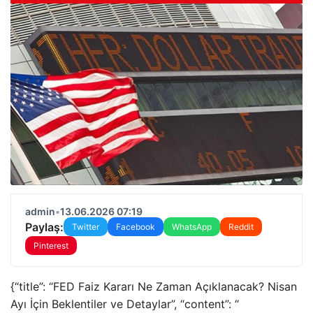
admin
•
13.06.2026 07:19
Paylaş:
Twitter
Facebook
WhatsApp
Reddit
Pinterest
{“title”: “FED Faiz Kararı Ne Zaman Açıklanacak? Nisan
Ayı İçin Beklentiler ve Detaylar”, “content”: “