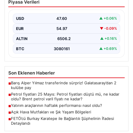
Piyasa Verileri
düştü mü, ne kadar oldu? Brent petrol
varil fiyatı ne kadar?
USD
47.60
▲ +0.06%
EUR
54.97
▼ -0.09%
ALTIN
6506.2
▲ +0.16%
BTC
3080161
▲ +0.69%
Son Eklenen Haberler
Barış Alper Yılmaz transferinde sürpriz! Galatasaray’dan 2
■
kulübe pay
Petrol fiyatları 25 Mayıs: Petrol fiyatları düştü mü, ne kadar
■
oldu? Brent petrol varil fiyatı ne kadar?
Yatırım araçlarının haftalık performansı nasıl oldu?
■
Açık Hava Mutfakları ve Şık Yaşam Bölgeleri
■
FETÖ’cü Burkay Karatepe ile Bağlantılı Şüphelinin İfadesi
■
Detaylandı