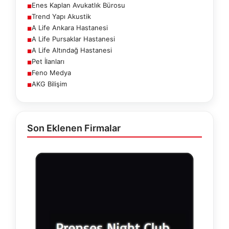
Enes Kaplan Avukatlık Bürosu
■
Trend Yapı Akustik
■
A Life Ankara Hastanesi
■
A Life Pursaklar Hastanesi
■
A Life Altındağ Hastanesi
■
Pet İlanları
■
Feno Medya
■
AKG Bilişim
■
Son Eklenen Firmalar