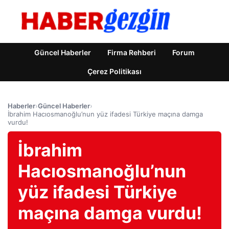
Güncel Haberler
Firma Rehberi
Forum
Çerez Politikası
Haberler
›
Güncel Haberler
›
İbrahim Hacıosmanoğlu’nun yüz ifadesi Türkiye maçına damga
vurdu!
İbrahim
Hacıosmanoğlu’nun
yüz ifadesi Türkiye
maçına damga vurdu!