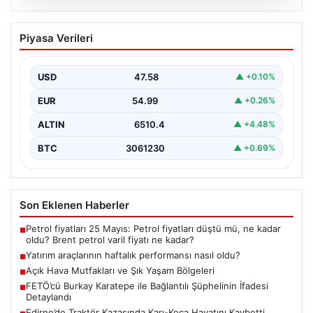
05.08.2026
Yatırım araçlarının haftalık performansı
Piyasa Verileri
nasıl oldu?
{“title”: “Yatırım Araçlarının Haftalık Performansı ve
Gelişmeler”, “content”: “ Türkiye’nin finans piyasalarında
USD
47.58
▲ +0.10%
son bir…
EUR
54.99
▲ +0.26%
ALTIN
6510.4
▲ +4.48%
BTC
3061230
▲ +0.69%
Son Eklenen Haberler
Petrol fiyatları 25 Mayıs: Petrol fiyatları düştü mü, ne kadar
■
oldu? Brent petrol varil fiyatı ne kadar?
Yatırım araçlarının haftalık performansı nasıl oldu?
■
Açık Hava Mutfakları ve Şık Yaşam Bölgeleri
■
FETÖ’cü Burkay Karatepe ile Bağlantılı Şüphelinin İfadesi
■
Detaylandı
Edirne’de Traktör Kazasında Karı-Koca Hayatını Kaybetti