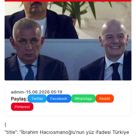
admin
•
15.06.2026 05:19
Paylaş:
Twitter
Facebook
WhatsApp
Reddit
Pinterest
{
“title”: “İbrahim Hacıosmanoğlu’nun yüz ifadesi Türkiye