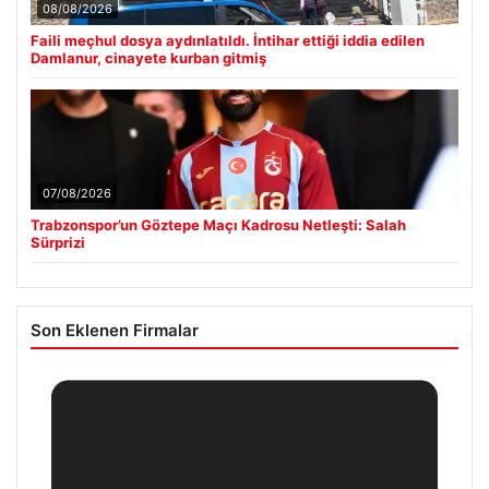
08/08/2026
Faili meçhul dosya aydınlatıldı. İntihar ettiği iddia edilen
Damlanur, cinayete kurban gitmiş
07/08/2026
Trabzonspor’un Göztepe Maçı Kadrosu Netleşti: Salah
Sürprizi
Son Eklenen Firmalar