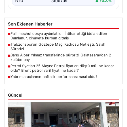
BTC
3100739
▲ +0.27%
Son Eklenen Haberler
Faili meçhul dosya aydınlatıldı. İntihar ettiği iddia edilen
■
Damlanur, cinayete kurban gitmiş
Trabzonspor’un Göztepe Maçı Kadrosu Netleşti: Salah
■
Sürprizi
Barış Alper Yılmaz transferinde sürpriz! Galatasaray’dan 2
■
kulübe pay
Petrol fiyatları 25 Mayıs: Petrol fiyatları düştü mü, ne kadar
■
oldu? Brent petrol varil fiyatı ne kadar?
Yatırım araçlarının haftalık performansı nasıl oldu?
■
Güncel