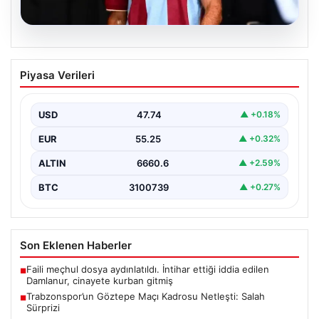
07.08.2026
Trabzonspor’un Göztepe Maçı Kadrosu
Piyasa Verileri
Netleşti: Salah Sürprizi
Göztepe ve Trabzonspor, İsmail Köybaşı’nın kariyerine
veda edeceği jübile maçında yarın akşam kozlarını
USD
47.74
▲ +0.18%
paylaşacak.…
EUR
55.25
▲ +0.32%
ALTIN
6660.6
▲ +2.59%
BTC
3100739
▲ +0.27%
Son Eklenen Haberler
Faili meçhul dosya aydınlatıldı. İntihar ettiği iddia edilen
■
Damlanur, cinayete kurban gitmiş
Trabzonspor’un Göztepe Maçı Kadrosu Netleşti: Salah
■
Sürprizi