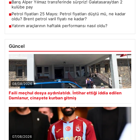
Barış Alper Yılmaz transferinde sürpriz! Galatasaray’dan 2
■
kulübe pay
Petrol fiyatları 25 Mayıs: Petrol fiyatları düştü mü, ne kadar
■
oldu? Brent petrol varil fiyatı ne kadar?
Yatırım araçlarının haftalık performansı nasıl oldu?
■
Güncel
08/08/2026
Faili meçhul dosya aydınlatıldı. İntihar ettiği iddia edilen
Damlanur, cinayete kurban gitmiş
07/08/2026