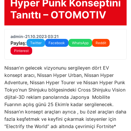
Hyper Punk Konseptini
Tanıttı – OTOMOTIV
admin
•
21.10.2023 03:21
Paylaş:
Twitter
Facebook
WhatsApp
Reddit
Pinterest
Nissan’ın gelecek vizyonunu sergileyen dört EV
konsept aracı, Nissan Hyper Urban, Nissan Hyper
Adventure, Nissan Hyper Tourer ve Nissan Hyper Punk
Tokyo’nun Shinjuku bölgesindeki Cross Shinjuku Vision
dijital-3D reklam panolarında Japonya Mobilite
Fuarının açılış günü 25 Ekim’e kadar sergilenecek.
Nissan’ın konsept araçları ayrıca , bu özel araçları daha
fazla keşfetmek ve keyfini çıkarmak isteyenler için
“Electrify the World” adı altında çevrimiçi Fortnite*