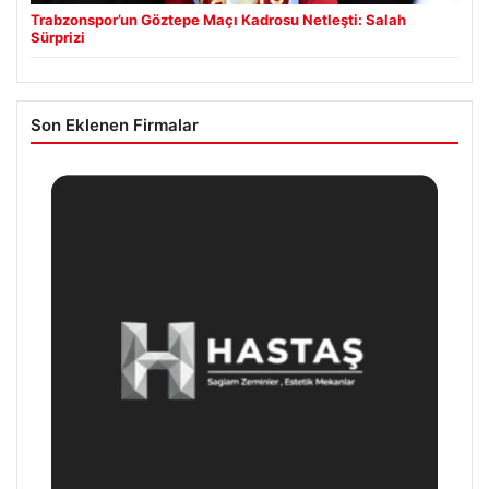
Trabzonspor’un Göztepe Maçı Kadrosu Netleşti: Salah
Sürprizi
Son Eklenen Firmalar