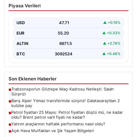
Barış Alper Yılmaz transferinde sürpriz!
Piyasa Verileri
Galatasaray’dan 2 kulübe pay
USD
47.71
▲ +0.16%
EUR
55.20
▲ +0.33%
ALTIN
6671.5
▲ +2.76%
BTC
3092524
▲ +0.46%
Son Eklenen Haberler
Trabzonspor’un Göztepe Maçı Kadrosu Netleşti: Salah
■
Sürprizi
Barış Alper Yılmaz transferinde sürpriz! Galatasaray’dan 2
■
kulübe pay
Petrol fiyatları 25 Mayıs: Petrol fiyatları düştü mü, ne kadar
■
oldu? Brent petrol varil fiyatı ne kadar?
Yatırım araçlarının haftalık performansı nasıl oldu?
■
Açık Hava Mutfakları ve Şık Yaşam Bölgeleri
■