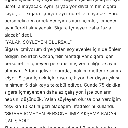
ücreti almayacak. Aynı işi yapıyor diyelim biri sigara
içiyor, biri sigara içmiyor aynı ücreti almayacak. Büro
personelinden örnek vereyim sigara içenler, içmeyen
aynı ücreti almayacak. Sigara içmeyen daha fazla
alacak” dedi.
“YALAN SÖYLEYEN OLURSA…”
Sigara içmiyorum diye yalan söyleyenler için de önlem
aldığını belirten Özcan, “Bir mantığı var sigara içen
personel ile içmeyen personelin iş verimliliği de aynı
olmuyor. Adam geliyor burada, mali hizmetlerde sigara
içiyor. Sigara içmek için dışarı çıkıyor, her dışarı çıkışı
minimum 5 dakikaya tekabül ediyor. Günde 75 dakika,
sigara içmeyenden daha az çalışıyor. İşte bunların
hepsini düşündük. Yalan söyleyen olursa ona verdiğim
teşvikin 10 katını geri alacağım” ifadelerini kullandı.
“SİGARA İÇMEYEN PERSONELİMİZ AKŞAMA KADAR
ÇALIŞIYOR”
Sigara içmeyenlerin tam mesai yaptığını dile getiren