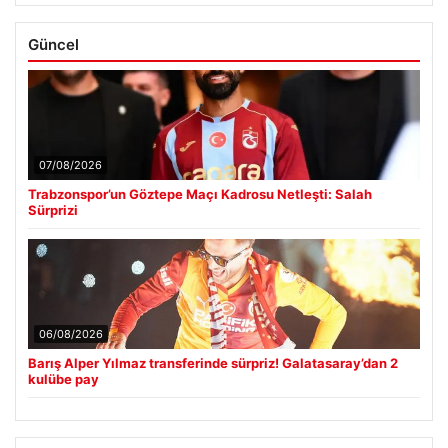
Güncel
07/08/2026
Trabzonspor’un Göztepe Maçı Kadrosu Netleşti: Salah
Sürprizi
06/08/2026
Barış Alper Yılmaz transferinde sürpriz! Galatasaray’dan 2
kulübe pay