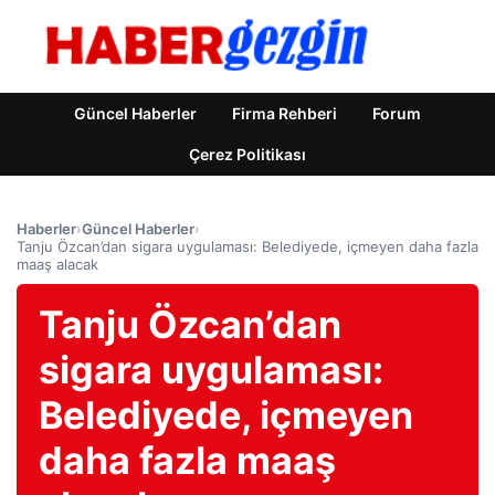
Güncel Haberler
Firma Rehberi
Forum
Çerez Politikası
Haberler
›
Güncel Haberler
›
Tanju Özcan’dan sigara uygulaması: Belediyede, içmeyen daha fazla
maaş alacak
Tanju Özcan’dan
sigara uygulaması:
Belediyede, içmeyen
daha fazla maaş