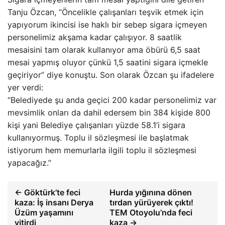
Tanju Özcan, “Öncelikle çalışanları teşvik etmek için
yapıyorum ikincisi ise haklı bir sebep sigara içmeyen
personelimiz akşama kadar çalışıyor. 8 saatlik
mesaisini tam olarak kullanıyor ama öbürü 6,5 saat
mesai yapmış oluyor çünkü 1,5 saatini sigara içmekle
geçiriyor” diye konuştu. Son olarak Özcan şu ifadelere
yer verdi:
“Belediyede şu anda geçici 200 kadar personelimiz var
mevsimlik onları da dahil edersem bin 384 kişide 800
kişi yani Belediye çalışanları yüzde 58.1’i sigara
kullanıyormuş. Toplu il sözleşmesi ile başlatmak
istiyorum hem memurlarla ilgili toplu il sözleşmesi
yapacağız.”
← Göktürk’te feci
Hurda yığınına dönen
kaza: İş insanı Derya
tırdan yürüyerek çıktı!
Üzüm yaşamını
TEM Otoyolu’nda feci
yitirdi
kaza →