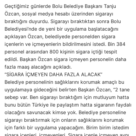
Geçtiğimiz günlerde Bolu Belediye Başkanı Tanju
Özcan, sosyal medya hesabı üzerinden sigarayı
bıraktığını duyurdu. Sigarayı bıraktıktan sonra Bolu
Belediyesi’nde de yeni bir uygulama başlatacağını
açıklayan Özcan, belediyede personelden sigara
içenlerin ve içmeyenlerin bildirilmesini istedi. Bin 384
personel arasından 800 kişinin sigara içtiği tespit
edildi. Başkan Özcan sigara içmeyen personelin daha
fazla maaş alacağını açıkladı.
“SİGARA İÇMEYEN DAHA FAZLA ALACAK”
Belediye personelinin sağlıklarını korumak amaçlı bu
uygulamaya gideceğini belirten Başkan Özcan, “2 tane
sebep var. Ben sigarayı bıraktığım için mutluyum hatta
bunu bütün Türkiye ile paylaştım hatta sigaranın faydalı
olacağını savunacak kimse yok. Belediye personeline
sigarayı bıraktırmak için onların sağlıklarını korumak
için farklı bir uygulama yapacağım. Birim birim istedim
sigara içenleri, içmeyenleri. Sigara içenle içmeyen aynı