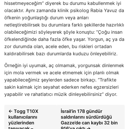
hissetmeyeceğim” diyerek bu durumu kabullenmek iyi
olacaktır. Aynı zamanda klinik psikolog Rabia Yavuz da
öfkenin yoğunlaştığı durum veya anları
netleştirebilirsek bu durumlara farklı şekillerde hazırlıklı
olabileceğimizi söyleyerek şöyle konuştu: “Çoğu insan
öfkelendiğinde daha fazla öfke yaşar. Yorgun, aç ya da
zor durumda olan, acele eden, bu riskleri ortadan
kaldırabilirsek bazı durumlarda kuduzu önleyebiliriz.
Örneğin iyi uyumak, aç olmamak, yorgunsak dinlenmek
için mola vermek ve acele etmemek için planlı olmak
yapabileceğimiz şeylerden sadece birkaçı. “Trafikte
sakin kalmak için seyahat ederken nefes egzersizleri
yapabilir ve rahatlatıcı müzik dinleyebilirsiniz” diyor.
← Togg T10X
İsrail’in 178 gündür
kullanıcılarını
saldırılarını sürdürdüğü
yüzlerinden
Gazze’de can kaybı 32 bin
tanıyacak –
916’ya çıktı →