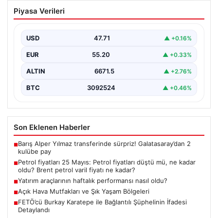
Petrol fiyatları 25 Mayıs: Petrol fiyatları
Piyasa Verileri
düştü mü, ne kadar oldu? Brent petrol
varil fiyatı ne kadar?
USD
47.71
▲ +0.16%
EUR
55.20
▲ +0.33%
ALTIN
6671.5
▲ +2.76%
BTC
3092524
▲ +0.46%
Son Eklenen Haberler
Barış Alper Yılmaz transferinde sürpriz! Galatasaray’dan 2
■
kulübe pay
Petrol fiyatları 25 Mayıs: Petrol fiyatları düştü mü, ne kadar
■
oldu? Brent petrol varil fiyatı ne kadar?
Yatırım araçlarının haftalık performansı nasıl oldu?
■
Açık Hava Mutfakları ve Şık Yaşam Bölgeleri
■
FETÖ’cü Burkay Karatepe ile Bağlantılı Şüphelinin İfadesi
■
Detaylandı