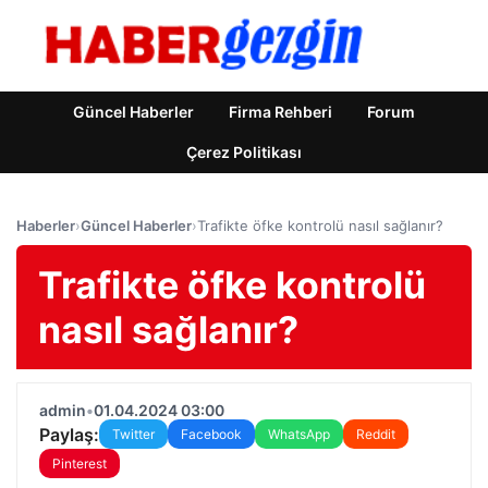
Güncel Haberler
Firma Rehberi
Forum
Çerez Politikası
Haberler
›
Güncel Haberler
›
Trafikte öfke kontrolü nasıl sağlanır?
Trafikte öfke kontrolü
nasıl sağlanır?
admin
•
01.04.2024 03:00
Paylaş:
Twitter
Facebook
WhatsApp
Reddit
Pinterest