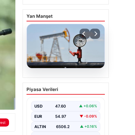
Yan Manşet
05.08.2026
Petrol fiyatları 25 Mayıs:
Piyasa Verileri
Petrol fiyatları düştü mü,
ne kadar oldu? Brent
petrol varil fiyatı ne
USD
47.60
▲ +0.06%
kadar?
EUR
54.97
▼ -0.09%
rest
ALTIN
6506.2
▲ +0.16%