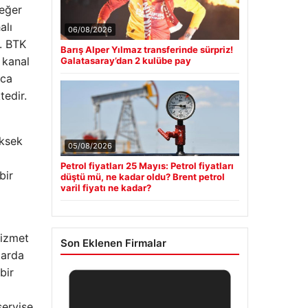
değer
alı
06/08/2026
. BTK
Barış Alper Yılmaz transferinde sürpriz!
 kanal
Galatasaray’dan 2 kulübe pay
zca
tedir.
üksek
05/08/2026
Petrol fiyatları 25 Mayıs: Petrol fiyatları
bir
düştü mü, ne kadar oldu? Brent petrol
varil fiyatı ne kadar?
hizmet
Son Eklenen Firmalar
larda
bir
servise