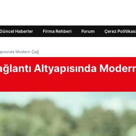
Güncel Haberler
Firma Rehberi
Forum
Çerez Politikas
tyapısında Modern Çağ
ağlantı Altyapısında Moder