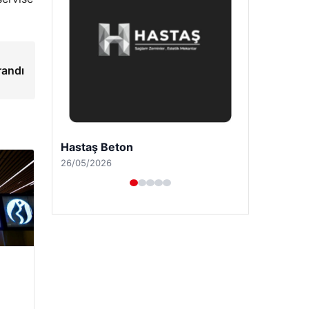
randı
Prenses Night Club
29/04/2026