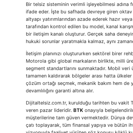
Bir telsiz sisteminin verimli işleyebilmesi adına
ifade eder. İşte bu safhada devreye giren
oktav
altyapı yatırımlarından azade ederek hazır vey
tarafından kontrol edilen bu model, kanal karış
bir iletişim kanalı oluşturur. Gerçek saha deneyi
hukuki sorunlar yaratmakla kalmaz, aynı zamanda
İletişim planınızı oluştururken sektörel birer reh
Motorola gibi global markaların birlikte, milli 
segment standartlarını sunmaktadır. Mobil veri ü
tamamen kaldırarak bölgeler arası hatta ülkeler a
çözüm ortağı seçmek, mekanik bakım hem de y
devamlılığını garanti altına alır.
Dijitaltelsiz.com.tr, kurulduğu tarihten bu vakit
veren pazar lideridir.
BTK
onayıyla belgelendiril
müşterilerine tam güven vermektedir. Dünya de
çatı toplayarak, tüm finansal yapıya ve bütün iht
vizyonuyla faaliyet yürüten söz konusu köklü k