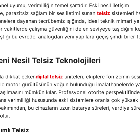
l uyumu, verimliliğin temel şartıdır. Eski nesil iletişim
e, parazitsiz sağlam bir ses iletimi sunan
telsiz
sistemleri h
nelere dayanan tecrübemiz ışığında, ideal teknik mimari ya
 vakitlerde çalışma güvenliğini de en seviyeye taşıdığını ke
tiği bu evrede, analogdan yeni yapılara geçiş şimdi birer t
eni Nesil Telsiz
Teknolojileri
la dikkat çeken
dijital telsiz
üniteleri, ekiplere fon zemin sesi
likle motor gürültüsünün yoğun bulunduğu imalathanelerde y
laşılmasını mümkün kılar. Profesyonel otorite perspektifind
kans verimliliği hususunda eski sistemlere oranla çok yüksek
 bakımından, bu cihazların uzun batarya süreleri, vardiya sür
olur.
ımlı Telsiz