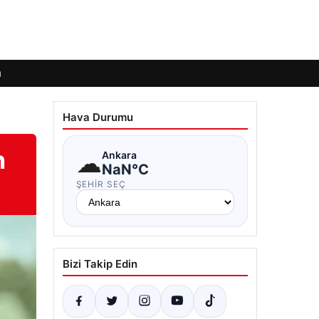
ı
Hava Durumu
n
☁
Ankara
NaN°C
ŞEHIR SEÇ
Bizi Takip Edin