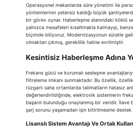
Operasyonel mekanlarda süre yönetimi ile persone
yöntemlerinin yetersiz kaldığı büyük şantiyelerd
bir görev oynar. Haberleşme alanındaki köklü se
yalnızca mesafeleri kısaltmakla kalmayıp, benzer
biçimde biliyoruz. Modernizasyonun süratle geliş
olmaktan çıkmış, gereklilik haline evrilmiştir.
Kesintisiz
Haberleşme
Adına
Y
Frekans gücü ve korumalı sesleşme avantajlarıy
filtreleme imkanı sunmaktadır. Bu özellik, özel
rüzgarlı saha ortamlarda talimatların hatasız an
değerlendirildiğinde, elektronik sistemlerin fre
başarılı bulunduğu onaylanmış bir veridir. İlave
şarj sorunu yaşamadan işin bitirilmesine destek 
Lisanslı
Sistem
Avantajı
Ve
Ortak Kullan