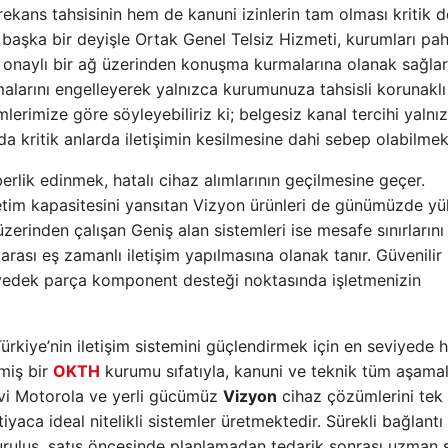
 frekans tahsisinin hem de kanuni izinlerin tam olması kritik 
başka bir deyişle Ortak Genel Telsiz Hizmeti, kurumları pah
a onaylı bir ağ üzerinden konuşma kurmalarına olanak sağlar
malarını engelleyerek yalnızca kurumunuza tahsisli korunaklı
mlerimize göre söyleyebiliriz ki; belgesiz kanal tercihi yalnı
 kritik anlarda iletişimin kesilmesine dahi sebep olabilmek
berlik edinmek, hatalı cihaz alımlarının geçilmesine geçer.
üretim kapasitesini yansıtan Vizyon ürünleri de günümüzde y
zerinden çalışan Geniş alan sistemleri ise mesafe sınırlarını
rası eş zamanlı iletişim yapılmasına olanak tanır. Güvenilir 
edek parça komponent desteği noktasında işletmenizin
 Türkiye’nin iletişim sistemini güçlendirmek için en seviyede 
miş bir
OKTH
kurumu sıfatıyla, kanuni ve teknik tüm aşama
vi Motorola ve yerli gücümüz
Vizyon
cihaz çözümlerini tek 
iyaca ideal nitelikli sistemler üretmektedir. Sürekli bağlantı
uruluş, satış öncesinde planlamadan tedarik sonrası uzman 