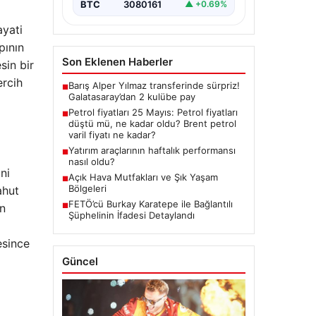
BTC
3080161
▲ +0.69%
ayati
pının
Son Eklenen Haberler
sin bir
ercih
Barış Alper Yılmaz transferinde sürpriz!
■
Galatasaray’dan 2 kulübe pay
Petrol fiyatları 25 Mayıs: Petrol fiyatları
■
düştü mü, ne kadar oldu? Brent petrol
varil fiyatı ne kadar?
Yatırım araçlarının haftalık performansı
■
nasıl oldu?
ni
Açık Hava Mutfakları ve Şık Yaşam
■
Bölgeleri
ahut
FETÖ’cü Burkay Karatepe ile Bağlantılı
■
en
Şüphelinin İfadesi Detaylandı
esince
Güncel