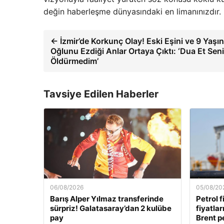
değin haberleşme dünyasındaki en limanınızdır.
← İzmir’de Korkunç Olay! Eski Eşini ve 9 Yaşı
Oğlunu Ezdiği Anlar Ortaya Çıktı: ‘Dua Et Seni
Öldürmedim’
Tavsiye Edilen Haberler
06/08/2026
05/08/20
Barış Alper Yılmaz transferinde
Petrol f
sürpriz! Galatasaray’dan 2 kulübe
fiyatla
pay
Brent pe