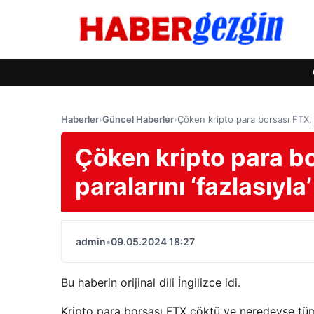
Haberler
›
Güncel Haberler
›
Çöken kripto para borsası FTX, m
Çöken kripto para bo
paralarını ‘fazlasıyl
admin
•
09.05.2024 18:27
Bu haberin orijinal dili İngilizce idi.
Kripto para borsası FTX çöktü ve neredeyse tüm m