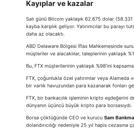
Kayıplar ve kazalar
Salı günü Bitcoin yaklaşık 62.675 dolar (58.33
kayba karşılık geliyor. Yatırımcılar bu parayı t
daha az olacaktı.
ABD Delaware Bölgesi İflas Mahkemesinde sunul
müşteriler ve alacaklılar, taleplerinin yaklaşık %1
Bu, FTX müşterilerinin yaklaşık %98’ini kapsama
FTX, çoğunlukla özel yatırımlar veya Alameda v
bir varlık havuzundan para kazanarak fonları geri
FTX, bir bankacılık işleminin kripto eşdeğerin
dünyanın üçüncü büyük kripto para borsasıydı.
Borsa çöktüğünde CEO ve kurucu
Sam Bankma
dolandırıcılığı nedeniyle 25 yıl hapis cezasına çar