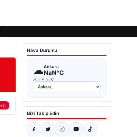
ı
Hava Durumu
☁
Ankara
NaN°C
ŞEHIR SEÇ
rest
Bizi Takip Edin