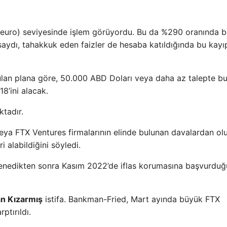
1 euro) seviyesinde işlem görüyordu. Bu da %290 oranında b
utsaydı, tahakkuk eden faizler de hesaba katıldığında bu kayı
an plana göre, 50.000 ABD Doları veya daha az talepte b
18’ini alacak.
ktadır.
eya FTX Ventures firmalarının elinde bulunan davalardan ol
 alabildiğini söyledi.
i denedikten sonra Kasım 2022’de iflas korumasına başvurdu
n Kızarmış
istifa. Bankman-Fried, Mart ayında büyük FTX
ptırıldı.