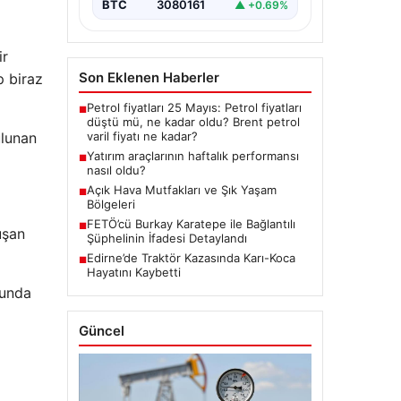
BTC
3080161
▲ +0.69%
ir
Son Eklenen Haberler
p biraz
Petrol fiyatları 25 Mayıs: Petrol fiyatları
■
düştü mü, ne kadar oldu? Brent petrol
ulunan
varil fiyatı ne kadar?
Yatırım araçlarının haftalık performansı
■
nasıl oldu?
Açık Hava Mutfakları ve Şık Yaşam
■
Bölgeleri
FETÖ’cü Burkay Karatepe ile Bağlantılı
■
uşan
Şüphelinin İfadesi Detaylandı
Edirne’de Traktör Kazasında Karı-Koca
■
Hayatını Kaybetti
ğunda
Güncel