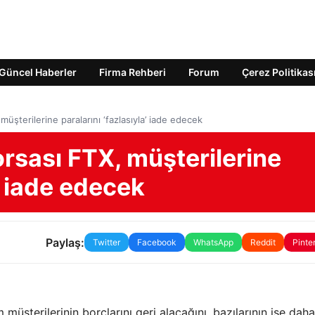
Güncel Haberler
Firma Rehberi
Forum
Çerez Politikas
üşterilerine paralarını ‘fazlasıyla’ iade edecek
rsası FTX, müşterilerine
a’ iade edecek
Paylaş:
Twitter
Facebook
WhatsApp
Reddit
Pinte
üşterilerinin borçlarını geri alacağını, bazılarının ise daha