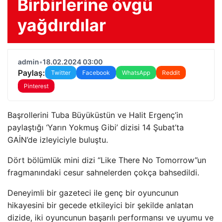
Birbirlerine övgü
yağdırdılar
admin
•
18.02.2024 03:00
Paylaş:
Twitter
Facebook
WhatsApp
Reddit
Pinterest
Başrollerini Tuba Büyüküstün ve Halit Ergenç’in
paylaştığı ‘Yarın Yokmuş Gibi’ dizisi 14 Şubat’ta
GAİN’de izleyiciyle buluştu.
Dört bölümlük mini dizi “Like There No Tomorrow”un
fragmanındaki cesur sahnelerden çokça bahsedildi.
Deneyimli bir gazeteci ile genç bir oyuncunun
hikayesini bir gecede etkileyici bir şekilde anlatan
dizide, iki oyuncunun başarılı performansı ve uyumu ve