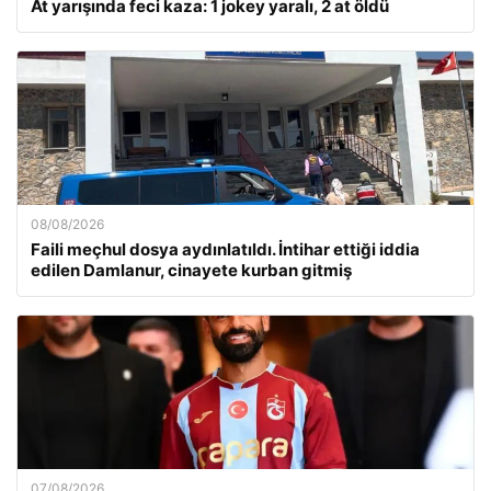
At yarışında feci kaza: 1 jokey yaralı, 2 at öldü
08/08/2026
Faili meçhul dosya aydınlatıldı. İntihar ettiği iddia
edilen Damlanur, cinayete kurban gitmiş
07/08/2026