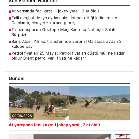
Son Eklenen Haberler
At yarışında feci kaza: 1 jokey yaralı, 2 at öldü
■
Faili meçhul dosya aydınlatıldı. İntihar ettiği iddia edilen
■
Damlanur, cinayete kurban gitmiş
Trabzonspor’un Göztepe Maçı Kadrosu Netleşti: Salah
■
Sürprizi
Barış Alper Yılmaz transferinde sürpriz! Galatasaray’dan 2
■
kulübe pay
Petrol fiyatları 25 Mayıs: Petrol fiyatları düştü mü, ne kadar
■
oldu? Brent petrol varil fiyatı ne kadar?
Güncel
09/08/2026
At yarışında feci kaza: 1 jokey yaralı, 2 at öldü