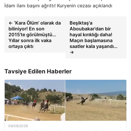
İdam ilanı başını ağrıttı! Kuryenin cezası açıklandı
← ‘Kara Ölüm’ olarak da
Beşiktaş'a
biliniyor! En son
Aboubakar'dan bir
2015’te görülmüştü…
hayal kırıklığı daha!
Yıllar sonra ilk vaka
Maçın başlamasına
ortaya çıktı
saatler kala yaşandı…
→
Tavsiye Edilen Haberler
09/08/2026