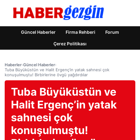
Güncel Haberler
Firma Rehberi
Forum
Çerez Politikası
Haberler
›
Güncel Haberler
›
Tuba Büyüküstün ve Halit Ergenç’in yatak sahnesi çok
konuşulmuştu! Birbirlerine övgü yağdırdılar
Tuba Büyüküstün ve
Halit Ergenç’in yatak
sahnesi çok
konuşulmuştu!