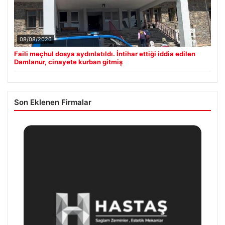
08/08/2026
Faili meçhul dosya aydınlatıldı. İntihar ettiği iddia edilen
Damlanur, cinayete kurban gitmiş
Son Eklenen Firmalar