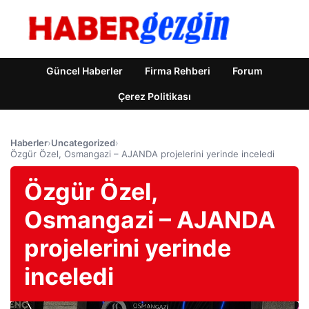
Güncel Haberler
Firma Rehberi
Forum
Çerez Politikası
Haberler
›
Uncategorized
›
Özgür Özel, Osmangazi – AJANDA projelerini yerinde inceledi
Özgür Özel,
Osmangazi – AJANDA
projelerini yerinde
inceledi