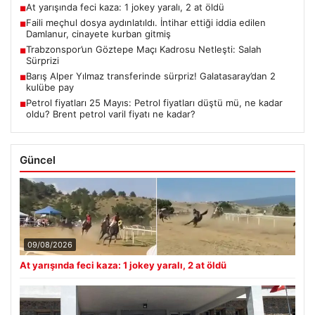
At yarışında feci kaza: 1 jokey yaralı, 2 at öldü
■
Faili meçhul dosya aydınlatıldı. İntihar ettiği iddia edilen
■
Damlanur, cinayete kurban gitmiş
Trabzonspor’un Göztepe Maçı Kadrosu Netleşti: Salah
■
Sürprizi
Barış Alper Yılmaz transferinde sürpriz! Galatasaray’dan 2
■
kulübe pay
Petrol fiyatları 25 Mayıs: Petrol fiyatları düştü mü, ne kadar
■
oldu? Brent petrol varil fiyatı ne kadar?
Güncel
09/08/2026
At yarışında feci kaza: 1 jokey yaralı, 2 at öldü