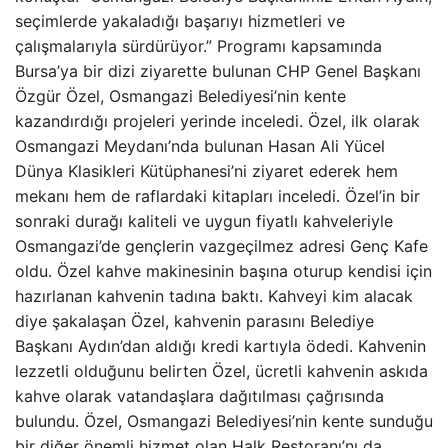
seçimlerde yakaladığı başarıyı hizmetleri ve
çalışmalarıyla sürdürüyor.” Programı kapsamında
Bursa’ya bir dizi ziyarette bulunan CHP Genel Başkanı
Özgür Özel, Osmangazi Belediyesi’nin kente
kazandırdığı projeleri yerinde inceledi. Özel, ilk olarak
Osmangazi Meydanı’nda bulunan Hasan Ali Yücel
Dünya Klasikleri Kütüphanesi’ni ziyaret ederek hem
mekanı hem de raflardaki kitapları inceledi. Özel’in bir
sonraki durağı kaliteli ve uygun fiyatlı kahveleriyle
Osmangazi’de gençlerin vazgeçilmez adresi Genç Kafe
oldu. Özel kahve makinesinin başına oturup kendisi için
hazırlanan kahvenin tadına baktı. Kahveyi kim alacak
diye şakalaşan Özel, kahvenin parasını Belediye
Başkanı Aydın’dan aldığı kredi kartıyla ödedi. Kahvenin
lezzetli olduğunu belirten Özel, ücretli kahvenin askıda
kahve olarak vatandaşlara dağıtılması çağrısında
bulundu. Özel, Osmangazi Belediyesi’nin kente sunduğu
bir diğer önemli hizmet olan Halk Restoranı’nı da