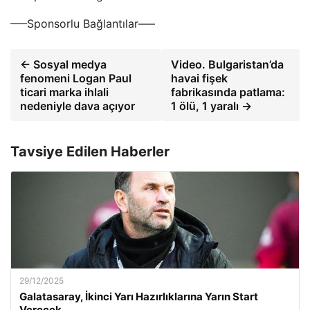
—–Sponsorlu Bağlantılar—–
← Sosyal medya
Video. Bulgaristan’da
fenomeni Logan Paul
havai fişek
ticari marka ihlali
fabrikasında patlama:
nedeniyle dava açıyor
1 ölü, 1 yaralı →
Tavsiye Edilen Haberler
29/12/2025
Galatasaray, İkinci Yarı Hazırlıklarına Yarın Start
Verecek