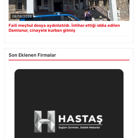
08/08/2026
Faili meçhul dosya aydınlatıldı. İntihar ettiği iddia edilen
Damlanur, cinayete kurban gitmiş
Son Eklenen Firmalar