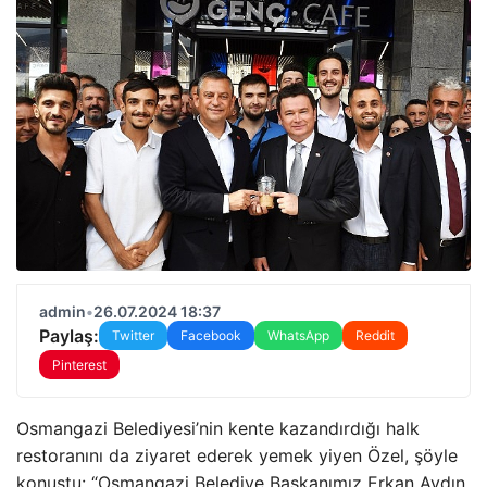
admin
•
26.07.2024 18:37
Paylaş:
Twitter
Facebook
WhatsApp
Reddit
Pinterest
Osmangazi Belediyesi’nin kente kazandırdığı halk
restoranını da ziyaret ederek yemek yiyen Özel, şöyle
konuştu: “Osmangazi Belediye Başkanımız Erkan Aydın,