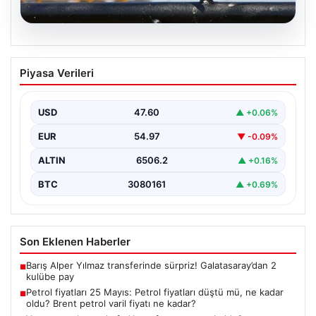
05.08.2026
Petrol fiyatları 25 Mayıs: Petrol fiyatları
Piyasa Verileri
düştü mü, ne kadar oldu? Brent petrol
varil fiyatı ne kadar?
USD
47.60
▲ +0.06%
EUR
54.97
▼ -0.09%
ALTIN
6506.2
▲ +0.16%
BTC
3080161
▲ +0.69%
Son Eklenen Haberler
Barış Alper Yılmaz transferinde sürpriz! Galatasaray’dan 2
■
kulübe pay
Petrol fiyatları 25 Mayıs: Petrol fiyatları düştü mü, ne kadar
■
oldu? Brent petrol varil fiyatı ne kadar?