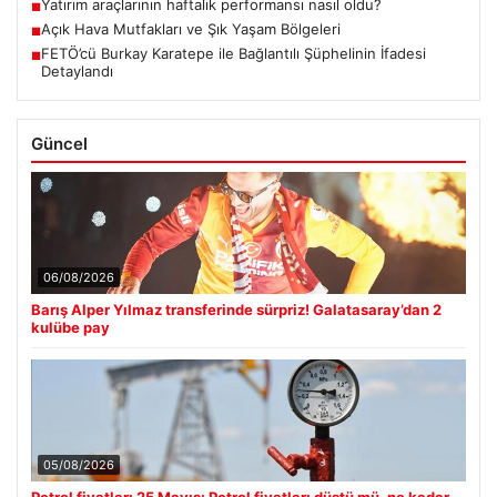
Yatırım araçlarının haftalık performansı nasıl oldu?
■
Açık Hava Mutfakları ve Şık Yaşam Bölgeleri
■
FETÖ’cü Burkay Karatepe ile Bağlantılı Şüphelinin İfadesi
■
Detaylandı
Güncel
06/08/2026
Barış Alper Yılmaz transferinde sürpriz! Galatasaray’dan 2
kulübe pay
05/08/2026