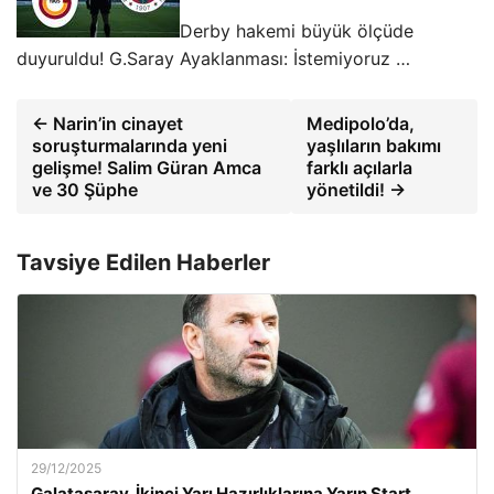
Derby hakemi büyük ölçüde
duyuruldu! G.Saray Ayaklanması: İstemiyoruz …
← Narin’in cinayet
Medipolo’da,
soruşturmalarında yeni
yaşlıların bakımı
gelişme! Salim Güran Amca
farklı açılarla
ve 30 Şüphe
yönetildi! →
Tavsiye Edilen Haberler
29/12/2025
Galatasaray, İkinci Yarı Hazırlıklarına Yarın Start