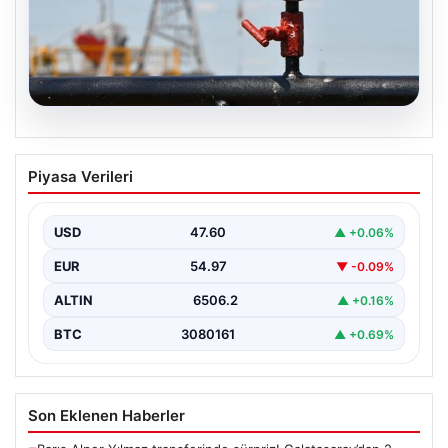
05.08.2026
Petrol fiyatları 25 Mayıs: Petrol fiyatları
Piyasa Verileri
düştü mü, ne kadar oldu? Brent petrol
varil fiyatı ne kadar?
USD
47.60
▲ +0.06%
EUR
54.97
▼ -0.09%
ALTIN
6506.2
▲ +0.16%
BTC
3080161
▲ +0.69%
Son Eklenen Haberler