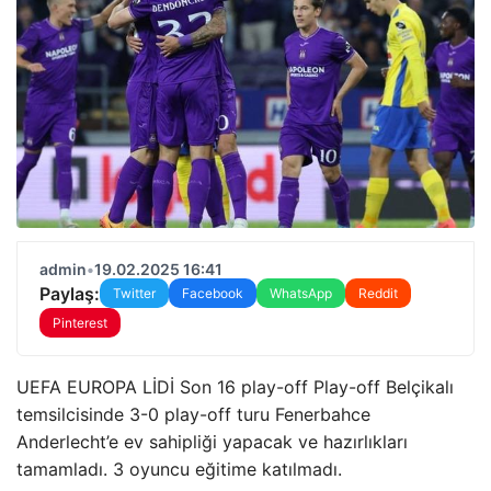
admin
•
19.02.2025 16:41
Paylaş:
Twitter
Facebook
WhatsApp
Reddit
Pinterest
UEFA EUROPA LİDİ Son 16 play-off Play-off Belçikalı
temsilcisinde 3-0 play-off turu Fenerbahce
Anderlecht’e ev sahipliği yapacak ve hazırlıkları
tamamladı. 3 oyuncu eğitime katılmadı.