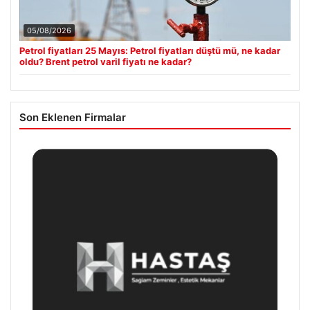
05/08/2026
Petrol fiyatları 25 Mayıs: Petrol fiyatları düştü mü, ne kadar
oldu? Brent petrol varil fiyatı ne kadar?
Son Eklenen Firmalar