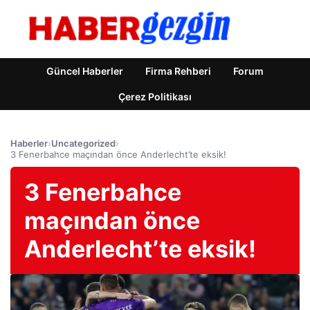
Güncel Haberler
Firma Rehberi
Forum
Çerez Politikası
Haberler
›
Uncategorized
›
3 Fenerbahce maçından önce Anderlecht’te eksik!
3 Fenerbahce
maçından önce
Anderlecht’te eksik!