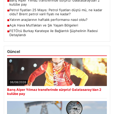
Barış Alper Yılmaz transferinde sürpriz! Galatasaray’dan 2
■
kulübe pay
Petrol fiyatları 25 Mayıs: Petrol fiyatları düştü mü, ne kadar
■
oldu? Brent petrol varil fiyatı ne kadar?
Yatırım araçlarının haftalık performansı nasıl oldu?
■
Açık Hava Mutfakları ve Şık Yaşam Bölgeleri
■
FETÖ’cü Burkay Karatepe ile Bağlantılı Şüphelinin İfadesi
■
Detaylandı
Güncel
06/08/2026
Barış Alper Yılmaz transferinde sürpriz! Galatasaray’dan 2
kulübe pay