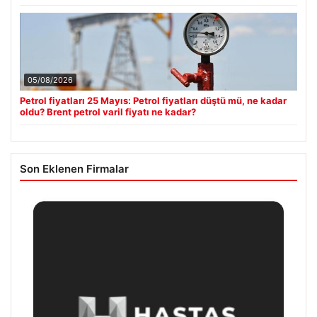
05/08/2026
Petrol fiyatları 25 Mayıs: Petrol fiyatları düştü mü, ne kadar
oldu? Brent petrol varil fiyatı ne kadar?
Son Eklenen Firmalar