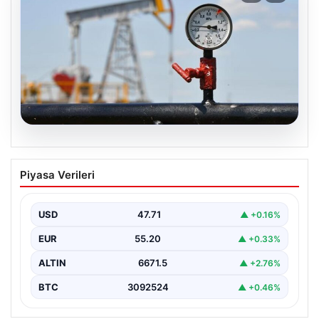
05.08.2026
Petrol fiyatları 25 Mayıs: Petrol fiyatları
Piyasa Verileri
düştü mü, ne kadar oldu? Brent petrol
varil fiyatı ne kadar?
USD
47.71
▲ +0.16%
EUR
55.20
▲ +0.33%
ALTIN
6671.5
▲ +2.76%
BTC
3092524
▲ +0.46%