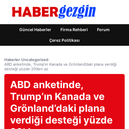
Güncel Haberler
Firma Rehberi
Forum
Çerez Politikası
Haberler
›
Uncategorized
›
ABD anketinde, Trump’ın Kanada ve Grönland’daki plana verdiği
desteği yüzde 20’den az
ABD anketinde,
Trump’ın Kanada ve
Grönland’daki plana
verdiği desteği yüzde