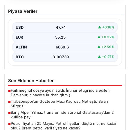
Trabzonspor’un Göztepe Maçı Kadrosu
Piyasa Verileri
Netleşti: Salah Sürprizi
Göztepe ve Trabzonspor, İsmail Köybaşı’nın kariyerine
veda edeceği jübile maçında yarın akşam kozlarını
USD
47.74
▲ +0.18%
paylaşacak.…
EUR
55.25
▲ +0.32%
ALTIN
6660.6
▲ +2.59%
BTC
3100739
▲ +0.27%
Son Eklenen Haberler
Faili meçhul dosya aydınlatıldı. İntihar ettiği iddia edilen
■
Damlanur, cinayete kurban gitmiş
Trabzonspor’un Göztepe Maçı Kadrosu Netleşti: Salah
■
Sürprizi
Barış Alper Yılmaz transferinde sürpriz! Galatasaray’dan 2
■
kulübe pay
Petrol fiyatları 25 Mayıs: Petrol fiyatları düştü mü, ne kadar
■
oldu? Brent petrol varil fiyatı ne kadar?