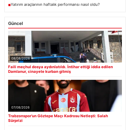
Yatırım araçlarının haftalık performansı nasıl oldu?
■
Güncel
08/08/2026
Faili meçhul dosya aydınlatıldı. İntihar ettiği iddia edilen
Damlanur, cinayete kurban gitmiş
07/08/2026
Trabzonspor’un Göztepe Maçı Kadrosu Netleşti: Salah
Sürprizi