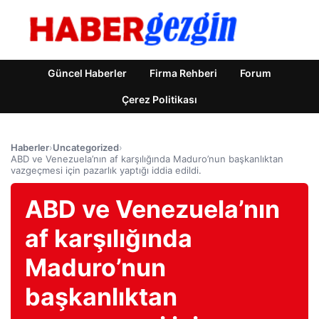
Güncel Haberler
Firma Rehberi
Forum
Çerez Politikası
Haberler
›
Uncategorized
›
ABD ve Venezuela’nın af karşılığında Maduro’nun başkanlıktan
vazgeçmesi için pazarlık yaptığı iddia edildi.
ABD ve Venezuela’nın
af karşılığında
Maduro’nun
başkanlıktan