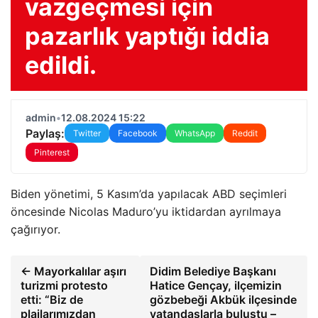
vazgeçmesi için
pazarlık yaptığı iddia
edildi.
admin
•
12.08.2024 15:22
Paylaş:
Twitter
Facebook
WhatsApp
Reddit
Pinterest
Biden yönetimi, 5 Kasım’da yapılacak ABD seçimleri
öncesinde Nicolas Maduro’yu iktidardan ayrılmaya
çağırıyor.
← Mayorkalılar aşırı
Didim Belediye Başkanı
turizmi protesto
Hatice Gençay, ilçemizin
etti: “Biz de
gözbebeği Akbük ilçesinde
plajlarımızdan
vatandaşlarla buluştu –