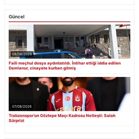
Güncel
08/08/2026
Faili meçhul dosya aydınlatıldı. İntihar ettiği iddia edilen
Damlanur, cinayete kurban gitmiş
07/08/2026
Trabzonspor’un Göztepe Maçı Kadrosu Netleşti: Salah
Sürprizi