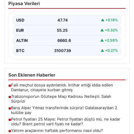
Piyasa Verileri
Netleşti: Salah Sürprizi
Göztepe ve Trabzonspor, İsmail Köybaşı’nın kariyerine
veda edeceği jübile maçında yarın akşam kozlarını
USD
47.74
▲ +0.18%
paylaşacak.…
EUR
55.25
▲ +0.32%
ALTIN
6660.6
▲ +2.59%
BTC
3100739
▲ +0.27%
Son Eklenen Haberler
Faili meçhul dosya aydınlatıldı. İntihar ettiği iddia edilen
■
Damlanur, cinayete kurban gitmiş
Trabzonspor’un Göztepe Maçı Kadrosu Netleşti: Salah
■
Sürprizi
Barış Alper Yılmaz transferinde sürpriz! Galatasaray’dan 2
■
kulübe pay
Petrol fiyatları 25 Mayıs: Petrol fiyatları düştü mü, ne kadar
■
oldu? Brent petrol varil fiyatı ne kadar?
Yatırım araçlarının haftalık performansı nasıl oldu?
■