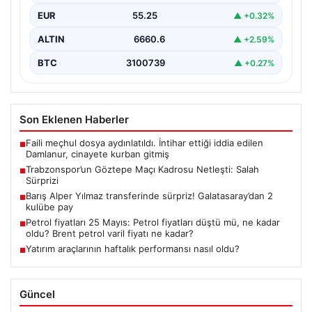
EUR
55.25
▲ +0.32%
ALTIN
6660.6
▲ +2.59%
BTC
3100739
▲ +0.27%
Son Eklenen Haberler
Faili meçhul dosya aydınlatıldı. İntihar ettiği iddia edilen
■
Damlanur, cinayete kurban gitmiş
Trabzonspor’un Göztepe Maçı Kadrosu Netleşti: Salah
■
Sürprizi
Barış Alper Yılmaz transferinde sürpriz! Galatasaray’dan 2
■
kulübe pay
Petrol fiyatları 25 Mayıs: Petrol fiyatları düştü mü, ne kadar
■
oldu? Brent petrol varil fiyatı ne kadar?
Yatırım araçlarının haftalık performansı nasıl oldu?
■
Güncel