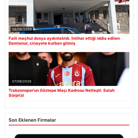
08/08/2026
Faili meçhul dosya aydınlatıldı. İntihar ettiği iddia edilen
Damlanur, cinayete kurban gitmiş
07/08/2026
Trabzonspor’un Göztepe Maçı Kadrosu Netleşti: Salah
Sürprizi
Son Eklenen Firmalar