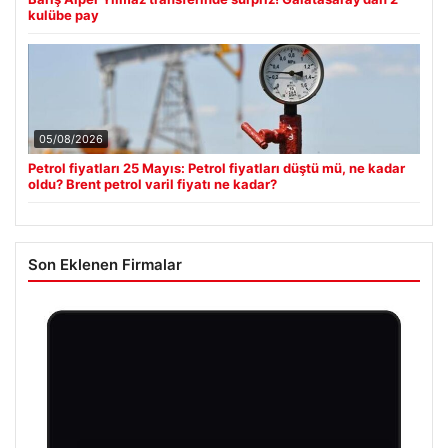
kulübe pay
05/08/2026
Petrol fiyatları 25 Mayıs: Petrol fiyatları düştü mü, ne kadar
oldu? Brent petrol varil fiyatı ne kadar?
Son Eklenen Firmalar