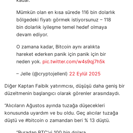
kadar.
Mümkün olan en kısa sürede 116 bin dolarlık
bölgedeki fiyatı görmek istiyorsunuz – 118
bin dolarlık iyileşme temel hedef olmaya
devam ediyor.
O zamana kadar, Bitcoin aynı aralıkta
hareket ederken panik için panik için bir
neden yok.
pic.twitter.com/w4s9qj7h5k
– Jelle (@cryptojellenl)
22 Eylül 2025
Diğer Kaptan Faibik yatırımcısı, düşüşü daha geniş bir
düzeltmenin başlangıcı olarak görenler arasındaydı.
“Alıcıların Ağustos ayında tuzağa düşecekleri
konusunda uyardım ve bu oldu. Geç alıcılar tuzağa
düştü ve #bitcoin o zamandan beri % 13 düştü.
“Buradan BTC’yi 100 bin dolara