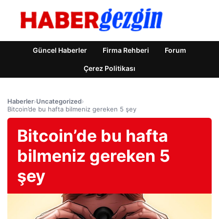
Güncel Haberler
Firma Rehberi
Forum
Çerez Politikası
Haberler
›
Uncategorized
›
Bitcoin’de bu hafta bilmeniz gereken 5 şey
Bitcoin’de bu hafta
bilmeniz gereken 5
şey