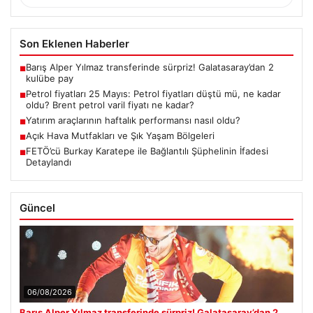
Son Eklenen Haberler
Barış Alper Yılmaz transferinde sürpriz! Galatasaray’dan 2
■
kulübe pay
Petrol fiyatları 25 Mayıs: Petrol fiyatları düştü mü, ne kadar
■
oldu? Brent petrol varil fiyatı ne kadar?
Yatırım araçlarının haftalık performansı nasıl oldu?
■
Açık Hava Mutfakları ve Şık Yaşam Bölgeleri
■
FETÖ’cü Burkay Karatepe ile Bağlantılı Şüphelinin İfadesi
■
Detaylandı
Güncel
06/08/2026
Barış Alper Yılmaz transferinde sürpriz! Galatasaray’dan 2