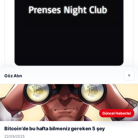
×
Göz Atın
Prenses Night Club
29/04/2026
Web sitemizi nasıl kullandığınızı daha iyi anlayabilmek,
Güncel Haberler
deneyiminizi kişiselleştirmek ve geliştirmek amacıyla çerezler
kullanıyoruz.
Çerez Politikamız
Bitcoin’de bu hafta bilmeniz gereken 5 şey
Reddet
Kabul Et
© 2026 Haber Gezgin
22/09/2025