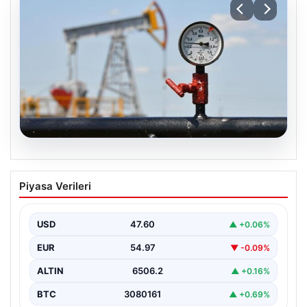
05.08.2026
Petrol fiyatları 25 Mayıs: Petrol fiyatları
Piyasa Verileri
düştü mü, ne kadar oldu? Brent petrol
varil fiyatı ne kadar?
USD
47.60
▲ +0.06%
EUR
54.97
▼ -0.09%
ALTIN
6506.2
▲ +0.16%
BTC
3080161
▲ +0.69%