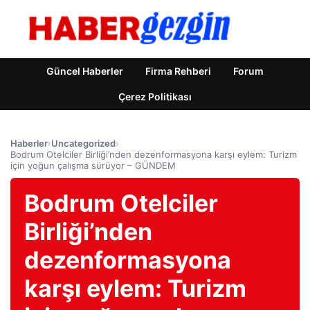
Güncel Haberler
Firma Rehberi
Forum
Çerez Politikası
Haberler
›
Uncategorized
›
Bodrum Otelciler Birliği’nden dezenformasyona karşı eylem: Turizm
için yoğun çalışma sürüyor – GÜNDEM
Bodrum Otelciler
Birliği’nden
dezenformasyona
karşı eylem: Turizm