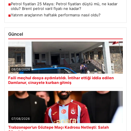
Petrol fiyatları 25 Mayıs: Petrol fiyatları düştü mü, ne kadar
■
oldu? Brent petrol varil fiyatı ne kadar?
Yatırım araçlarının haftalık performansı nasıl oldu?
■
Güncel
08/08/2026
Faili meçhul dosya aydınlatıldı. İntihar ettiği iddia edilen
Damlanur, cinayete kurban gitmiş
07/08/2026
Trabzonspor’un Göztepe Maçı Kadrosu Netleşti: Salah