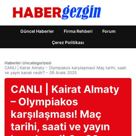
Güncel Haberler
Firma Rehberi
Forum
Çerez Politikası
Haberler
›
Uncategorized
›
CANLI | Kairat Almaty – Olympiakos karşılaşması! Maç tarihi, saati
ve yayın kanalı nedir? – 09 Aralık 2025
CANLI | Kairat Almaty
– Olympiakos
karşılaşması! Maç
tarihi, saati ve yayın