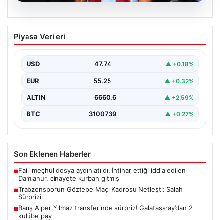
07.08.2026
Trabzonspor’un Göztepe Maçı Kadrosu
Piyasa Verileri
Netleşti: Salah Sürprizi
Göztepe ve Trabzonspor, İsmail Köybaşı’nın kariyerine
veda edeceği jübile maçında yarın akşam kozlarını
USD
47.74
▲ +0.18%
paylaşacak.…
EUR
55.25
▲ +0.32%
ALTIN
6660.6
▲ +2.59%
BTC
3100739
▲ +0.27%
Son Eklenen Haberler
Faili meçhul dosya aydınlatıldı. İntihar ettiği iddia edilen
■
Damlanur, cinayete kurban gitmiş
Trabzonspor’un Göztepe Maçı Kadrosu Netleşti: Salah
■
Sürprizi
Barış Alper Yılmaz transferinde sürpriz! Galatasaray’dan 2
■
kulübe pay