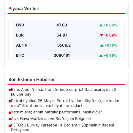
Petrol fiyatları 25 Mayıs: Petrol fiyatları
Piyasa Verileri
düştü mü, ne kadar oldu? Brent petrol
varil fiyatı ne kadar?
USD
47.60
▲ +0.06%
EUR
54.97
▼ -0.09%
ALTIN
6506.2
▲ +0.16%
BTC
3080161
▲ +0.69%
Son Eklenen Haberler
Barış Alper Yılmaz transferinde sürpriz! Galatasaray’dan 2
■
kulübe pay
Petrol fiyatları 25 Mayıs: Petrol fiyatları düştü mü, ne kadar
■
oldu? Brent petrol varil fiyatı ne kadar?
Yatırım araçlarının haftalık performansı nasıl oldu?
■
Açık Hava Mutfakları ve Şık Yaşam Bölgeleri
■
FETÖ’cü Burkay Karatepe ile Bağlantılı Şüphelinin İfadesi
■
Detaylandı