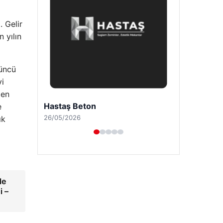
. Gelir
 yılın
üncü
yi
len
Prenses Night Club
e
29/04/2026
ık
le
i –