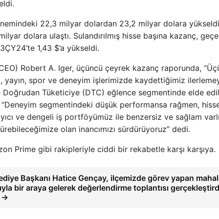
ldi.
önemindeki 22,3 milyar dolardan 23,2 milyar dolara yükseldi
ilyar dolara ulaştı. Sulandırılmış hisse başına kazanç, geçen
3ÇY24’te 1,43 $’a yükseldi.
CEO) Robert A. Iger, üçüncü çeyrek kazanç raporunda, “Üç
 yayın, spor ve deneyim işlerimizde kaydettiğimiz ilerleme
de Doğrudan Tüketiciye (DTC) eğlence segmentinde elde edi
du. “Deneyim segmentindeki düşük performansa rağmen, hiss
ıcı ve dengeli iş portföyümüz ile benzersiz ve sağlam varl
dürebileceğimize olan inancımızı sürdürüyoruz” dedi.
 Prime gibi rakipleriyle ciddi bir rekabetle karşı karşıya.
ediye Başkanı Hatice Gençay, ilçemizde görev yapan mahal
yla bir araya gelerek değerlendirme toplantısı gerçekleştird
 →