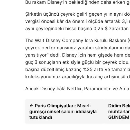
Bu rakam Disney’in beklediğinden daha erken ge
Şirketin üçüncü çeyrek geliri geçen yılın aynı d
vergisi öncesi kâr da önemli ölçüde artarak 3,1 m
aynı çeyreğindeki hisse başına 0,25 $ zarardan 
The Walt Disney Company İcra Kurulu Başkanı (
çeyrek performansımız yaratıcı stüdyolarımızda,
yansıtıyor” dedi. Disney için hem gişede hem 
güçlü sonuçların etkisiyle güçlü bir çeyrek ol
başına düzeltilmiş kazanç %35 arttı ve tamamlay
koleksiyonumuz aracılığıyla kazanç artışını sür
Ancak Disney hâlâ Netflix, Paramount+ ve Amazon
← Paris Olimpiyatları: Mısırlı
Didim Bel
güreşçi cinsel saldırı iddiasıyla
muhtarları
tutuklandı
GÜNDEM