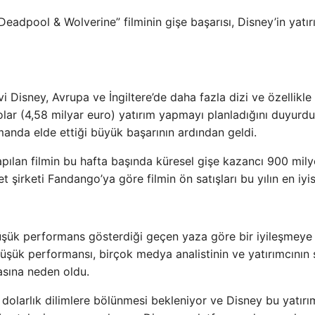
eadpool & Wolverine” filminin gişe başarısı, Disney’in yatır
 Disney, Avrupa ve İngiltere’de daha fazla dizi ve özellikle
olar (4,58 milyar euro) yatırım yapmayı planladığını duyurdu
anda elde ettiği büyük başarının ardından geldi.
pılan filmin bu hafta başında küresel gişe kazancı 900 mil
 şirketi Fandango’ya göre filmin ön satışları bu yılın en iyis
üşük performans gösterdiği geçen yaza göre bir iyileşmeye 
üşük performansı, birçok medya analistinin ve yatırımcının
sına neden oldu.
ar dolarlık dilimlere bölünmesi bekleniyor ve Disney bu yatırı