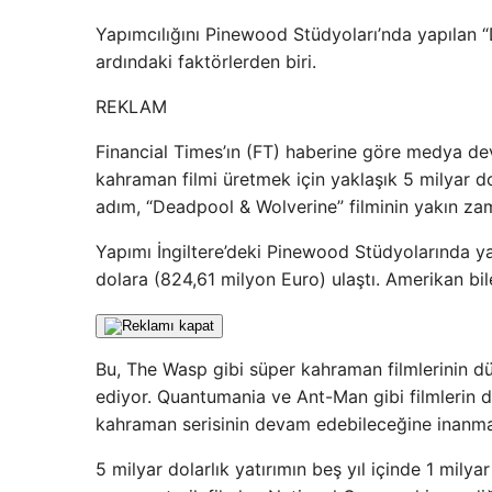
Yapımcılığını Pinewood Stüdyoları’nda yapılan “D
ardındaki faktörlerden biri.
REKLAM
Financial Times’ın (FT) haberine göre medya devi
kahraman filmi üretmek için yaklaşık 5 milyar d
adım, “Deadpool & Wolverine” filminin yakın zam
Yapımı İngiltere’deki Pinewood Stüdyolarında ya
dolara (824,61 milyon Euro) ulaştı. Amerikan bilet
Bu, The Wasp gibi süper kahraman filmlerinin d
ediyor. Quantumania ve Ant-Man gibi filmlerin d
kahraman serisinin devam edebileceğine inanma
5 milyar dolarlık yatırımın beş yıl içinde 1 mily