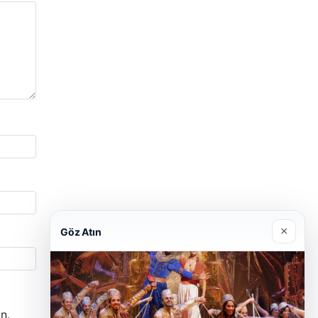
×
Göz Atın
n.