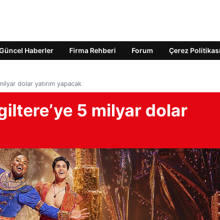
Güncel Haberler
Firma Rehberi
Forum
Çerez Politikas
milyar dolar yatırım yapacak
iltere’ye 5 milyar dolar