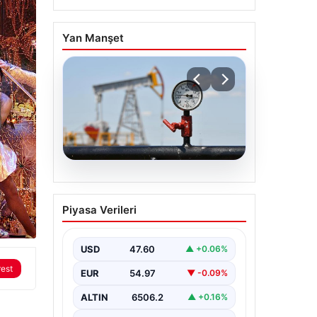
Yan Manşet
05.08.2026
Petrol fiyatları 25 Mayıs:
Piyasa Verileri
Petrol fiyatları düştü mü,
ne kadar oldu? Brent
petrol varil fiyatı ne
USD
47.60
▲ +0.06%
kadar?
rest
EUR
54.97
▼ -0.09%
ALTIN
6506.2
▲ +0.16%