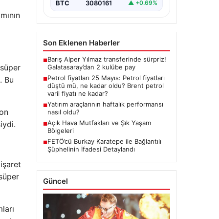
BTC
3080161
▲ +0.69%
ımının
Son Eklenen Haberler
Barış Alper Yılmaz transferinde sürpriz!
■
 süper
Galatasaray’dan 2 kulübe pay
Petrol fiyatları 25 Mayıs: Petrol fiyatları
. Bu
■
düştü mü, ne kadar oldu? Brent petrol
varil fiyatı ne kadar?
Yatırım araçlarının haftalık performansı
■
yon
nasıl oldu?
Açık Hava Mutfakları ve Şık Yaşam
iydi.
■
Bölgeleri
FETÖ’cü Burkay Karatepe ile Bağlantılı
■
Şüphelinin İfadesi Detaylandı
işaret
 süper
Güncel
mları