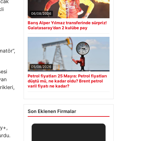
acak
li
06/08/2026
Barış Alper Yılmaz transferinde sürpriz!
Galatasaray’dan 2 kulübe pay
matör”,
05/08/2026
sesi
Petrol fiyatları 25 Mayıs: Petrol fiyatları
yan
düştü mü, ne kadar oldu? Brent petrol
varil fiyatı ne kadar?
ikleri,
Son Eklenen Firmalar
ey+,
urdu.