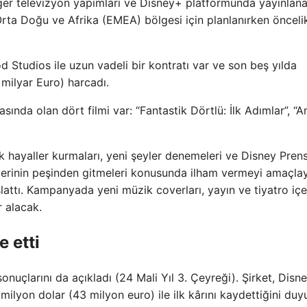
iğer televizyon yapımları ve Disney+ platformunda yayınlan
Orta Doğu ve Afrika (EMEA) bölgesi için planlanırken öncelik
od Studios ile uzun vadeli bir kontratı var ve son beş yılda
 milyar Euro) harcadı.
da olan dört filmi var: “Fantastik Dörtlü: İlk Adımlar”, “A
k hayaller kurmaları, yeni şeyler denemeleri ve Disney Pren
üçlerinin peşinden gitmeleri konusunda ilham vermeyi amaçla
attı. Kampanyada yeni müzik coverları, yayın ve tiyatro içer
r alacak.
e etti
onuçlarını da açıkladı (24 Mali Yıl 3. Çeyreği). Şirket, Disn
ilyon dolar (43 milyon euro) ile ilk kârını kaydettiğini duy