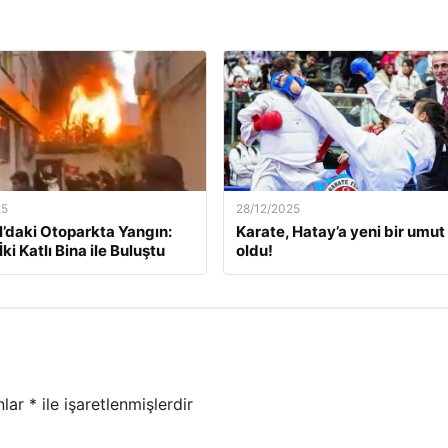
25
28/12/2025
l’daki Otoparkta Yangın:
Karate, Hatay’a yeni bir umut 
İki Katlı Bina ile Buluştu
oldu!
nlar
*
ile işaretlenmişlerdir