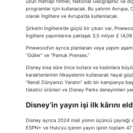
uzun metrajlı filmler, National Geographic ve d
programlar için kullanacak. Bu yatırım Avrupa, 
olarak İngiltere ve Avrupa’da kullanılacak.
Şirketin İngiltere’de güçlü bir çıkarı var, Pinewo
İngiltere yapımlarına yaklaşık 3,5 milyar £ (4,09
Pinewood’un ayrıca planlanan veya yapım aşamasın
“Güller” ve “Pamuk Prenses.”
Disney kısa süre önce kızlara ve kadınlara büyü
karakterlerinin hikayelerini kullanarak hayal g
“Kendi Dünyanızı Yaratın” adlı bir kampanya başl
tüketici ürünleri ve Disney Parks deneyimleri ye
Disney’in yayın işi ilk kârını eld
Disney ayrıca 2024 mali yılının üçüncü çeyreği s
ESPN+ ve Hulu’yu içeren yayın işinin toplam 47 m