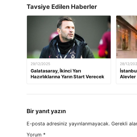
Tavsiye Edilen Haberler
29/12/2025
28/12/20
Galatasaray, İkinci Yarı
İstanbu
Hazırlıklarına Yarın Start Verecek
Alevler 
Bir yanıt yazın
E-posta adresiniz yayınlanmayacak.
Gerekli ala
Yorum
*