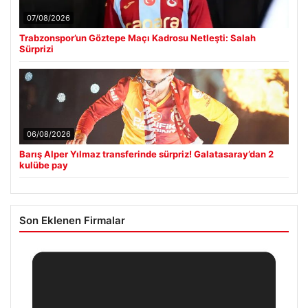
07/08/2026
Trabzonspor’un Göztepe Maçı Kadrosu Netleşti: Salah
Sürprizi
06/08/2026
Barış Alper Yılmaz transferinde sürpriz! Galatasaray’dan 2
kulübe pay
Son Eklenen Firmalar