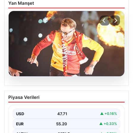
Yan Manşet
06.08.2026
Barış Alper Yılmaz transferinde sürpriz!
Piyasa Verileri
Galatasaray’dan 2 kulübe pay
USD
47.71
▲ +0.16%
EUR
55.20
▲ +0.33%