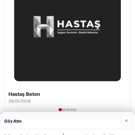
Prenses Night Club
29/04/2026
×
Göz Atın
Web sitemizi nasıl kullandığınızı daha iyi anlayabilmek,
deneyiminizi kişiselleştirmek ve geliştirmek amacıyla çerezler