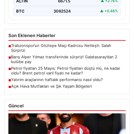
ALTIN
6671.5
▲ +2.76%
BTC
3092524
▲ +0.46%
Son Eklenen Haberler
Trabzonspor’un Göztepe Maçı Kadrosu Netleşti: Salah
■
Sürprizi
Barış Alper Yılmaz transferinde sürpriz! Galatasaray’dan 2
■
kulübe pay
Petrol fiyatları 25 Mayıs: Petrol fiyatları düştü mü, ne kadar
■
oldu? Brent petrol varil fiyatı ne kadar?
Yatırım araçlarının haftalık performansı nasıl oldu?
■
Açık Hava Mutfakları ve Şık Yaşam Bölgeleri
■
Güncel