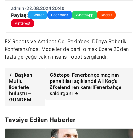
admin
•
22.08.2024 20:40
Paylaş:
Twitter
Facebook
WhatsApp
Reddit
Pinterest
EX Robots ve Astribot Co. Pekin’deki Dünya Robotik
Konferansı’nda. Modeller de dahil olmak üzere 20’den
fazla gerçeğe yakın insansı robot sergilendi.
← Başkan
Göztepe-Fenerbahçe maçının
Mutlu
penaltıları açıklandı! Ali Koç’u
liderlerle
öfkelendiren karar!Fenerbahçe
buluştu –
saldırganı →
GÜNDEM
Tavsiye Edilen Haberler