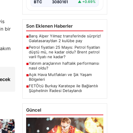
BTC
3080161
▲ +0.69%
is
Son Eklenen Haberler
n bir
Barış Alper Yılmaz transferinde sürpriz!
■
Galatasaray’dan 2 kulübe pay
Petrol fiyatları 25 Mayıs: Petrol fiyatları
takım
■
düştü mü, ne kadar oldu? Brent petrol
varil fiyatı ne kadar?
Yatırım araçlarının haftalık performansı
■
nasıl oldu?
Açık Hava Mutfakları ve Şık Yaşam
■
şecek
Bölgeleri
FETÖ’cü Burkay Karatepe ile Bağlantılı
■
Şüphelinin İfadesi Detaylandı
Güncel