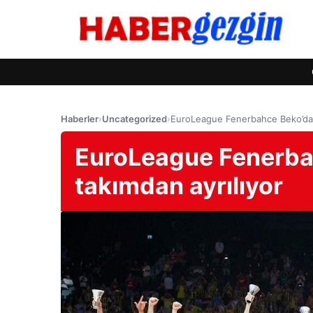
Haberler
›
Uncategorized
›
EuroLeague Fenerbahce Beko’da S
EuroLeague Fenerbah
takımdan ayrılıyor