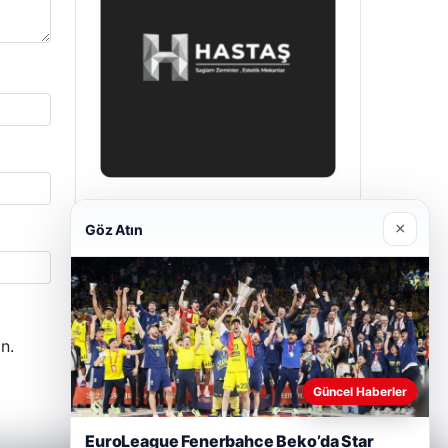
Prenses Night Club
×
Göz Atın
29/04/2026
n.
Güncel Haberler
EuroLeague Fenerbahce Beko’da Star