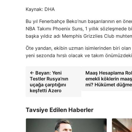
Kaynak:
DHA
Bu yıl Fenerbahçe Beko’nun başarılarının en öne
NBA Takımı Phoenix Suns, 1 yıllık sözleşmede bi
başka yıldız adı Memphis Grizzlies Club muhtem
Öte yandan, ekibin uzman isimlerinden biri ola
yeni sezonda hırslı olacak ve takım önümüzdeki b
← Beyan: Yeni
Maaş Hesaplama Rob
Testler Rusya’nın
emekli köklerin maaş
uçağa çarptığını
mi? Hükümet düğmey
keşfetti Azero
Tavsiye Edilen Haberler