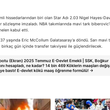
mli hissedarlarından biri olan Star Adı 2.03 Nigel Hayes-Dav
r sözleşme imzaladı. NBA takımlarında mavi tark biberovic’i
elen kabul etti.
n 37 yaşında Eric McCollum Galatasaray’a döndü. Sarı mavi 
irkaç gün içinde transfer takviyesi ile güçlendirilecek.
otu (Ekran) 2025 Temmuz E-Devlet Emekli | SSK, Boğkur
ını hesapladı, ne kadar? 14 bin 469 Köklerin maaşları deği
e bastı! E-devlet kökü maaş öğrenme formülü! →