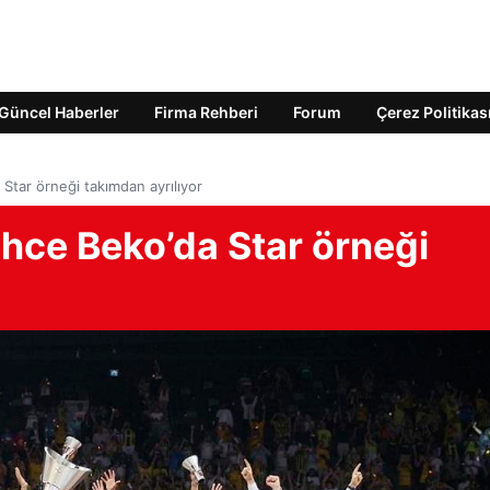
Güncel Haberler
Firma Rehberi
Forum
Çerez Politikas
tar örneği takımdan ayrılıyor
ce Beko’da Star örneği