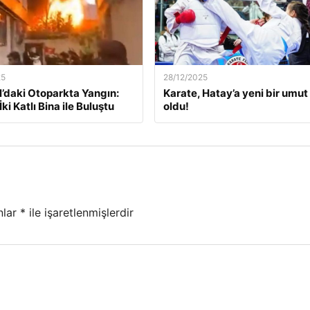
25
28/12/2025
l’daki Otoparkta Yangın:
Karate, Hatay’a yeni bir umut 
İki Katlı Bina ile Buluştu
oldu!
nlar
*
ile işaretlenmişlerdir