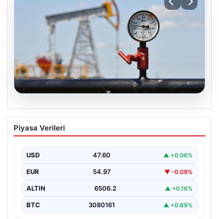
05.08.2026
Petrol fiyatları 25 Mayıs: Petrol fiyatları
Piyasa Verileri
düştü mü, ne kadar oldu? Brent petrol
varil fiyatı ne kadar?
USD
47.60
▲ +0.06%
EUR
54.97
▼ -0.09%
ALTIN
6506.2
▲ +0.16%
BTC
3080161
▲ +0.69%