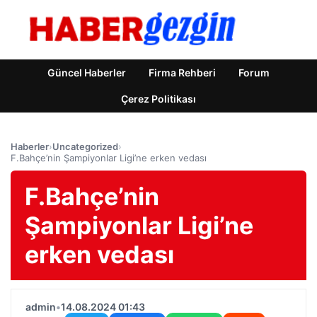
Güncel Haberler
Firma Rehberi
Forum
Çerez Politikası
Haberler
›
Uncategorized
›
F.Bahçe’nin Şampiyonlar Ligi’ne erken vedası
F.Bahçe’nin
Şampiyonlar Ligi’ne
erken vedası
admin
•
14.08.2024 01:43