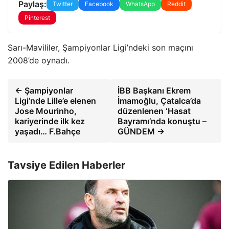
Paylaş:
Twitter
Facebook
WhatsApp
Reddit
Pinterest
Sarı-Mavililer, Şampiyonlar Ligi’ndeki son maçını
2008’de oynadı.
← Şampiyonlar
İBB Başkanı Ekrem
Ligi’nde Lille’e elenen
İmamoğlu, Çatalca’da
Jose Mourinho,
düzenlenen ‘Hasat
kariyerinde ilk kez
Bayramı’nda konuştu –
yaşadı… F.Bahçe
GÜNDEM →
Tavsiye Edilen Haberler