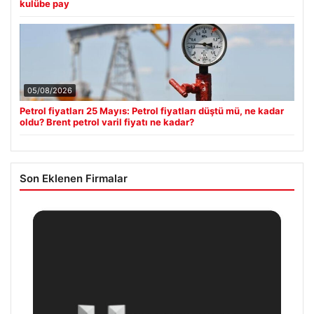
kulübe pay
05/08/2026
Petrol fiyatları 25 Mayıs: Petrol fiyatları düştü mü, ne kadar
oldu? Brent petrol varil fiyatı ne kadar?
Son Eklenen Firmalar