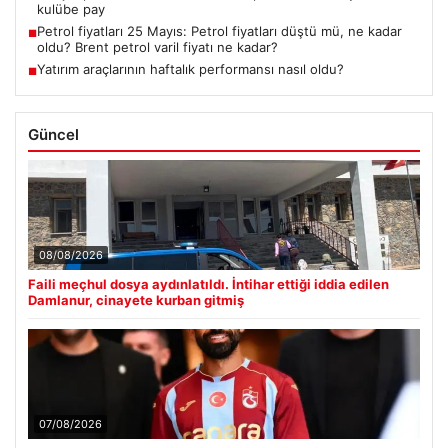
kulübe pay
Petrol fiyatları 25 Mayıs: Petrol fiyatları düştü mü, ne kadar
■
oldu? Brent petrol varil fiyatı ne kadar?
Yatırım araçlarının haftalık performansı nasıl oldu?
■
Güncel
08/08/2026
Faili meçhul dosya aydınlatıldı. İntihar ettiği iddia edilen
Damlanur, cinayete kurban gitmiş
07/08/2026