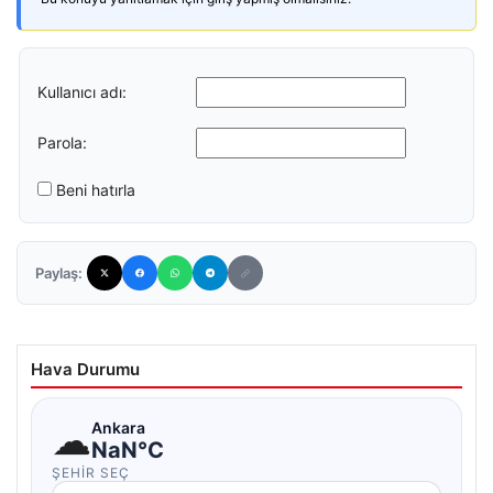
Kullanıcı adı:
Parola:
Beni hatırla
Paylaş:
Hava Durumu
☁
Ankara
NaN°C
ŞEHIR SEÇ