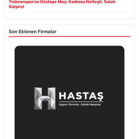
Trabzonspor’un Göztepe Maçı Kadrosu Netleşti: Salah
Sürprizi
Son Eklenen Firmalar