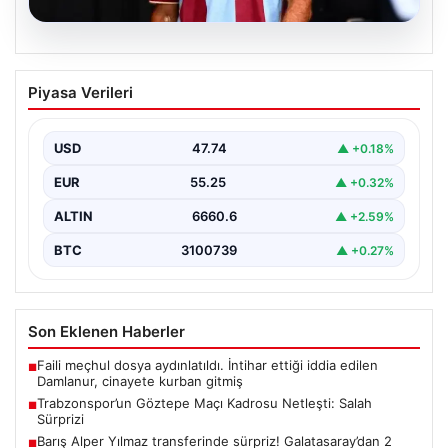
07.08.2026
Trabzonspor’un Göztepe Maçı Kadrosu
Piyasa Verileri
Netleşti: Salah Sürprizi
Göztepe ve Trabzonspor, İsmail Köybaşı’nın kariyerine
veda edeceği jübile maçında yarın akşam kozlarını
USD
47.74
▲ +0.18%
paylaşacak.…
EUR
55.25
▲ +0.32%
ALTIN
6660.6
▲ +2.59%
BTC
3100739
▲ +0.27%
Son Eklenen Haberler
Faili meçhul dosya aydınlatıldı. İntihar ettiği iddia edilen
■
Damlanur, cinayete kurban gitmiş
Trabzonspor’un Göztepe Maçı Kadrosu Netleşti: Salah
■
Sürprizi
Barış Alper Yılmaz transferinde sürpriz! Galatasaray’dan 2
■