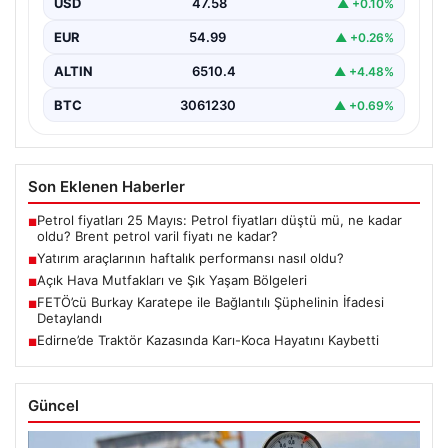
USD
47.58
▲ +0.10%
son bir hafta…
EUR
54.99
▲ +0.26%
ALTIN
6510.4
▲ +4.48%
BTC
3061230
▲ +0.69%
Son Eklenen Haberler
Petrol fiyatları 25 Mayıs: Petrol fiyatları düştü mü, ne kadar
■
oldu? Brent petrol varil fiyatı ne kadar?
Yatırım araçlarının haftalık performansı nasıl oldu?
■
Açık Hava Mutfakları ve Şık Yaşam Bölgeleri
■
FETÖ’cü Burkay Karatepe ile Bağlantılı Şüphelinin İfadesi
■
Detaylandı
Edirne’de Traktör Kazasında Karı-Koca Hayatını Kaybetti
■
Güncel