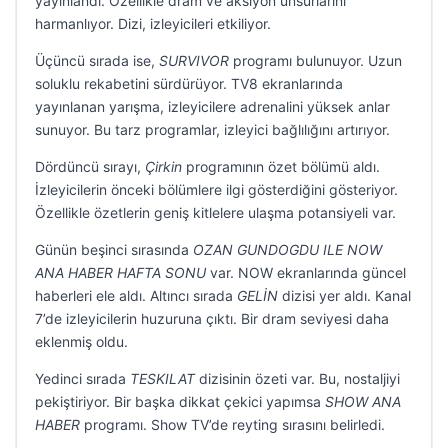
yayınlandı. Özellikle dram ve aksiyon unsurlarını
harmanlıyor. Dizi, izleyicileri etkiliyor.
Üçüncü sırada ise,
SURVIVOR
programı bulunuyor. Uzun
soluklu rekabetini sürdürüyor. TV8 ekranlarında
yayınlanan yarışma, izleyicilere adrenalini yüksek anlar
sunuyor. Bu tarz programlar, izleyici bağlılığını artırıyor.
Dördüncü sırayı,
Çirkin
programının özet bölümü aldı.
İzleyicilerin önceki bölümlere ilgi gösterdiğini gösteriyor.
Özellikle özetlerin geniş kitlelere ulaşma potansiyeli var.
Günün beşinci sırasında
OZAN GUNDOGDU ILE NOW
ANA HABER HAFTA SONU
var. NOW ekranlarında güncel
haberleri ele aldı. Altıncı sırada
GELİN
dizisi yer aldı. Kanal
7’de izleyicilerin huzuruna çıktı. Bir dram seviyesi daha
eklenmiş oldu.
Yedinci sırada
TESKILAT
dizisinin özeti var. Bu, nostaljiyi
pekiştiriyor. Bir başka dikkat çekici yapımsa
SHOW ANA
HABER
programı. Show TV’de reyting sırasını belirledi.