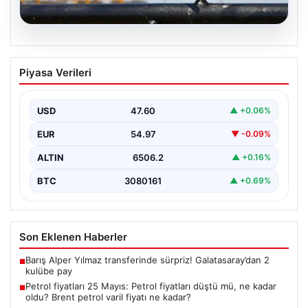
05.08.2026
Petrol fiyatları 25 Mayıs: Petrol fiyatları
Piyasa Verileri
düştü mü, ne kadar oldu? Brent petrol
varil fiyatı ne kadar?
USD
47.60
▲ +0.06%
EUR
54.97
▼ -0.09%
ALTIN
6506.2
▲ +0.16%
BTC
3080161
▲ +0.69%
Son Eklenen Haberler
Barış Alper Yılmaz transferinde sürpriz! Galatasaray’dan 2
■
kulübe pay
Petrol fiyatları 25 Mayıs: Petrol fiyatları düştü mü, ne kadar
■
oldu? Brent petrol varil fiyatı ne kadar?