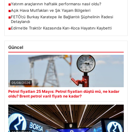
Yatırım araçlarının haftalık performansı nasıl oldu?
■
Açık Hava Mutfakları ve Şık Yaşam Bölgeleri
■
FETÖ’cü Burkay Karatepe ile Bağlantılı Şüphelinin İfadesi
■
Detaylandı
Edirne’de Traktör Kazasında Karı-Koca Hayatını Kaybetti
■
Güncel
05/08/2026
Petrol fiyatları 25 Mayıs: Petrol fiyatları düştü mü, ne kadar
oldu? Brent petrol varil fiyatı ne kadar?