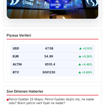
05.08.2026
Yatırım araçlarının haftalık performansı
Piyasa Verileri
nasıl oldu?
{"title": "Yatırım Araçlarının Haftalık Performansı ve
Gelişmeler", "content": "Türkiye'nin finans piyasalarında
USD
47.58
▲ +0.10%
son bir hafta…
EUR
54.99
▲ +0.26%
ALTIN
6510.4
▲ +4.48%
BTC
3061230
▲ +0.69%
Son Eklenen Haberler
Petrol fiyatları 25 Mayıs: Petrol fiyatları düştü mü, ne kadar
■
oldu? Brent petrol varil fiyatı ne kadar?