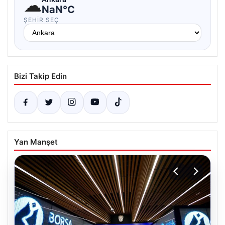
☁
NaN°C
ŞEHIR SEÇ
Bizi Takip Edin
Yan Manşet