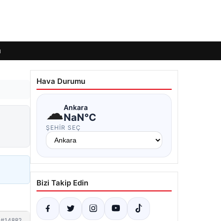
ı
Hava Durumu
☁
Ankara
NaN°C
ŞEHIR SEÇ
Bizi Takip Edin
#14882