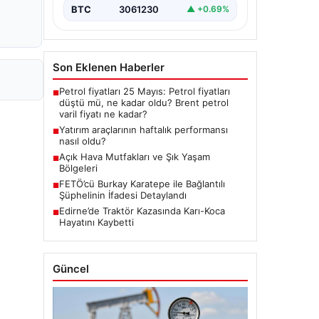
BTC
3061230
▲ +0.69%
Son Eklenen Haberler
Petrol fiyatları 25 Mayıs: Petrol fiyatları
■
düştü mü, ne kadar oldu? Brent petrol
varil fiyatı ne kadar?
Yatırım araçlarının haftalık performansı
■
nasıl oldu?
Açık Hava Mutfakları ve Şık Yaşam
■
Bölgeleri
FETÖ’cü Burkay Karatepe ile Bağlantılı
■
Şüphelinin İfadesi Detaylandı
Edirne’de Traktör Kazasında Karı-Koca
■
Hayatını Kaybetti
Güncel