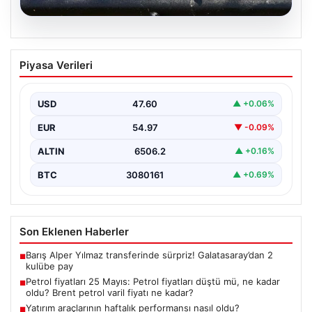
05.08.2026
Petrol fiyatları 25 Mayıs: Petrol fiyatları
Piyasa Verileri
düştü mü, ne kadar oldu? Brent petrol
varil fiyatı ne kadar?
USD
47.60
▲ +0.06%
EUR
54.97
▼ -0.09%
ALTIN
6506.2
▲ +0.16%
BTC
3080161
▲ +0.69%
Son Eklenen Haberler
Barış Alper Yılmaz transferinde sürpriz! Galatasaray’dan 2
■
kulübe pay
Petrol fiyatları 25 Mayıs: Petrol fiyatları düştü mü, ne kadar
■
oldu? Brent petrol varil fiyatı ne kadar?
Yatırım araçlarının haftalık performansı nasıl oldu?
■