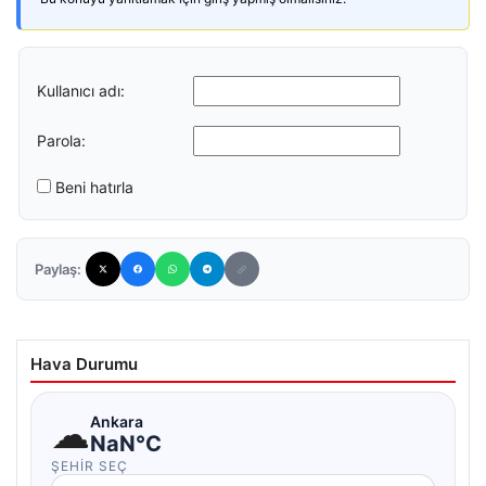
Kullanıcı adı:
Parola:
Beni hatırla
Paylaş:
Hava Durumu
☁
Ankara
NaN°C
ŞEHIR SEÇ