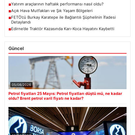
Yatırım araçlarının haftalık performansı nasıl oldu?
■
Açık Hava Mutfakları ve Şık Yaşam Bölgeleri
■
FETÖ’cü Burkay Karatepe ile Bağlantılı Şüphelinin İfadesi
■
Detaylandı
Edirne’de Traktör Kazasında Karı-Koca Hayatını Kaybetti
■
Güncel
05/08/2026
Petrol fiyatları 25 Mayıs: Petrol fiyatları düştü mü, ne kadar
oldu? Brent petrol varil fiyatı ne kadar?