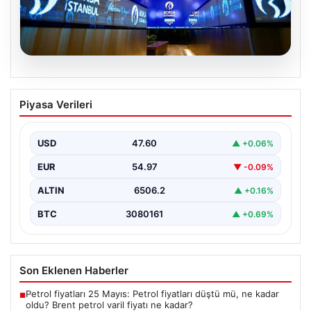
05.08.2026
Yatırım araçlarının haftalık performansı
Piyasa Verileri
nasıl oldu?
{"title": "Yatırım Araçlarının Haftalık Performansı ve
Gelişmeler", "content": "Türkiye'nin finans piyasalarında
USD
47.60
▲ +0.06%
son bir hafta…
EUR
54.97
▼ -0.09%
ALTIN
6506.2
▲ +0.16%
BTC
3080161
▲ +0.69%
Son Eklenen Haberler
Petrol fiyatları 25 Mayıs: Petrol fiyatları düştü mü, ne kadar
■
oldu? Brent petrol varil fiyatı ne kadar?