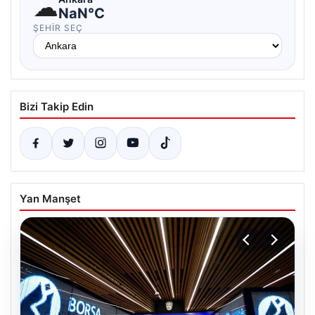
☁
NaN°C
ŞEHIR SEÇ
Bizi Takip Edin
Yan Manşet