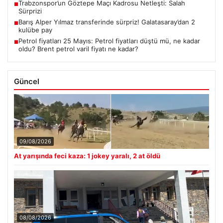
Trabzonspor’un Göztepe Maçı Kadrosu Netleşti: Salah
■
Sürprizi
Barış Alper Yılmaz transferinde sürpriz! Galatasaray’dan 2
■
kulübe pay
Petrol fiyatları 25 Mayıs: Petrol fiyatları düştü mü, ne kadar
■
oldu? Brent petrol varil fiyatı ne kadar?
Güncel
09/08/2026
At yarışında feci kaza: 1 jokey yaralı, 2 at öldü
08/08/2026