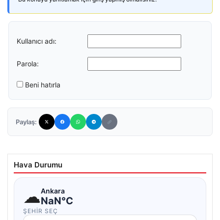
Kullanıcı adı:
Parola:
Beni hatırla
Paylaş:
Hava Durumu
☁
Ankara
NaN°C
ŞEHIR SEÇ