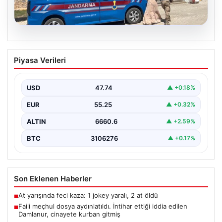
08.08.2026
Faili meçhul dosya aydınlatıldı. İntihar
Piyasa Verileri
ettiği iddia edilen Damlanur, cinayete
kurban gitmiş
USD
47.74
▲ +0.18%
{"title": "Faili meçhul dosyada yeni gelişmeler:
Damlanur'un ölümü cinayet çıktı", "content": "Van'ın
EUR
55.25
▲ +0.32%
Başkale ilçesinde…
ALTIN
6660.6
▲ +2.59%
BTC
3106276
▲ +0.17%
Son Eklenen Haberler
At yarışında feci kaza: 1 jokey yaralı, 2 at öldü
■
Faili meçhul dosya aydınlatıldı. İntihar ettiği iddia edilen
■
Damlanur, cinayete kurban gitmiş