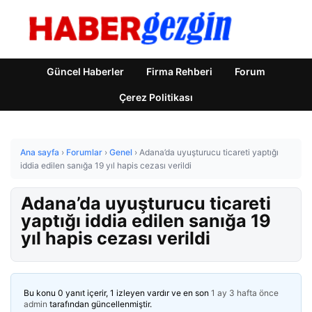
Güncel Haberler
Firma Rehberi
Forum
Çerez Politikası
Ana sayfa
›
Forumlar
›
Genel
›
Adana’da uyuşturucu ticareti yaptığı
iddia edilen sanığa 19 yıl hapis cezası verildi
Adana’da uyuşturucu ticareti
yaptığı iddia edilen sanığa 19
yıl hapis cezası verildi
Bu konu 0 yanıt içerir, 1 izleyen vardır ve en son
1 ay 3 hafta önce
admin
tarafından güncellenmiştir.