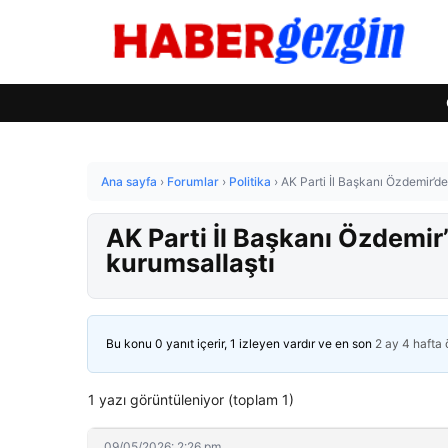
Ana sayfa
›
Forumlar
›
Politika
›
AK Parti İl Başkanı Özdemir’d
AK Parti İl Başkanı Özdemir
kurumsallaştı
Bu konu 0 yanıt içerir, 1 izleyen vardır ve en son
2 ay 4 hafta
1 yazı görüntüleniyor (toplam 1)
09/05/2026: 2:26 pm