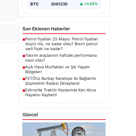
BTC
3061230
▲ +0.69%
Son Eklenen Haberler
Petrol fiyatları 25 Mayıs: Petrol fiyatları
■
düştü mü, ne kadar oldu? Brent petrol
varil fiyatı ne kadar?
Yatırım araçlarının haftalık performansı
■
nasıl oldu?
Açık Hava Mutfakları ve Şık Yaşam
■
Bölgeleri
FETÖ’cü Burkay Karatepe ile Bağlantılı
■
Şüphelinin İfadesi Detaylandı
Edirne’de Traktör Kazasında Karı-Koca
■
Hayatını Kaybetti
Güncel