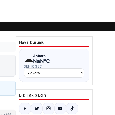
ı
Hava Durumu
☁
Ankara
NaN°C
ŞEHIR SEÇ
Bizi Takip Edin
#14656