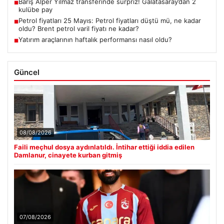
Barış Alper Yılmaz transferinde sürpriz! Galatasaray’dan 2
■
kulübe pay
Petrol fiyatları 25 Mayıs: Petrol fiyatları düştü mü, ne kadar
■
oldu? Brent petrol varil fiyatı ne kadar?
Yatırım araçlarının haftalık performansı nasıl oldu?
■
Güncel
08/08/2026
Faili meçhul dosya aydınlatıldı. İntihar ettiği iddia edilen
Damlanur, cinayete kurban gitmiş
07/08/2026