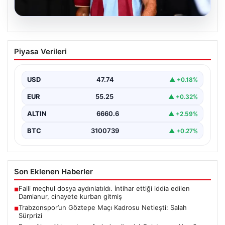
07.08.2026
Trabzonspor’un Göztepe Maçı Kadrosu
Piyasa Verileri
Netleşti: Salah Sürprizi
Göztepe ve Trabzonspor, İsmail Köybaşı’nın kariyerine
veda edeceği jübile maçında yarın akşam kozlarını
USD
47.74
▲ +0.18%
paylaşacak.…
EUR
55.25
▲ +0.32%
ALTIN
6660.6
▲ +2.59%
BTC
3100739
▲ +0.27%
Son Eklenen Haberler
Faili meçhul dosya aydınlatıldı. İntihar ettiği iddia edilen
■
Damlanur, cinayete kurban gitmiş
Trabzonspor’un Göztepe Maçı Kadrosu Netleşti: Salah
■
Sürprizi