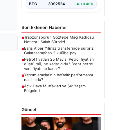
BTC
3092524
▲ +0.46%
Son Eklenen Haberler
Trabzonspor’un Göztepe Maçı Kadrosu
■
Netleşti: Salah Sürprizi
Barış Alper Yılmaz transferinde sürpriz!
■
Galatasaray’dan 2 kulübe pay
Petrol fiyatları 25 Mayıs: Petrol fiyatları
■
düştü mü, ne kadar oldu? Brent petrol
varil fiyatı ne kadar?
Yatırım araçlarının haftalık performansı
■
nasıl oldu?
Açık Hava Mutfakları ve Şık Yaşam
■
Bölgeleri
Güncel