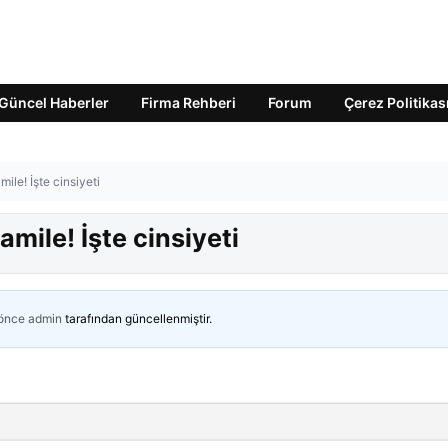
Güncel Haberler
Firma Rehberi
Forum
Çerez Politikas
le! İşte cinsiyeti
ile! İşte cinsiyeti
 önce
admin
tarafından güncellenmiştir.