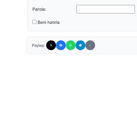
Parola:
Beni hatırla
Paylaş: