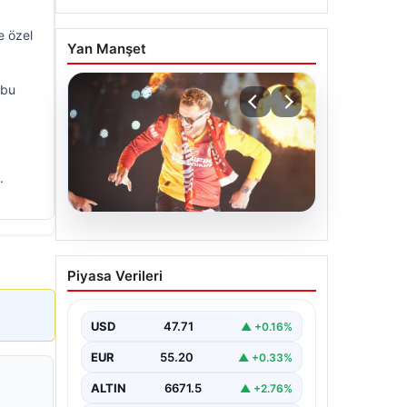
e özel
Yan Manşet
 bu
.
06.08.2026
Barış Alper Yılmaz
Piyasa Verileri
transferinde sürpriz!
Galatasaray’dan 2 kulübe
pay
USD
47.71
▲ +0.16%
EUR
55.20
▲ +0.33%
ALTIN
6671.5
▲ +2.76%