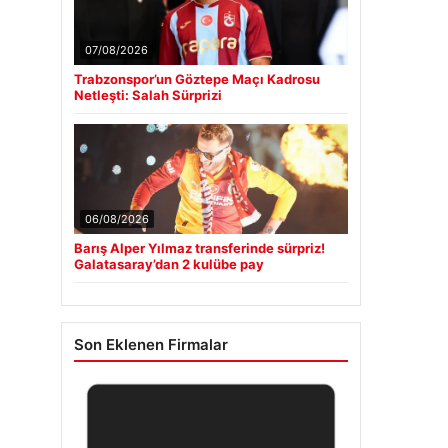
07/08/2026
Trabzonspor’un Göztepe Maçı Kadrosu
Netleşti: Salah Sürprizi
06/08/2026
Barış Alper Yılmaz transferinde sürpriz!
Galatasaray’dan 2 kulübe pay
Son Eklenen Firmalar