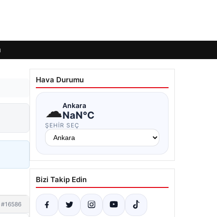
ı
Hava Durumu
☁
Ankara
NaN°C
ŞEHIR SEÇ
Bizi Takip Edin
#16586