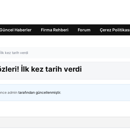
Güncel Haberler
Firma Rehberi
Forum
Çerez Politikas
 İlk kez tarih verdi
leri! İlk kez tarih verdi
 önce
admin
tarafından güncellenmiştir.