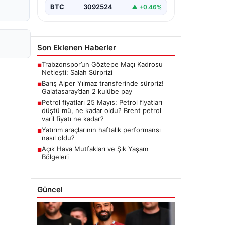
BTC
3092524
▲ +0.46%
Son Eklenen Haberler
Trabzonspor’un Göztepe Maçı Kadrosu
■
Netleşti: Salah Sürprizi
Barış Alper Yılmaz transferinde sürpriz!
■
Galatasaray’dan 2 kulübe pay
Petrol fiyatları 25 Mayıs: Petrol fiyatları
■
düştü mü, ne kadar oldu? Brent petrol
varil fiyatı ne kadar?
Yatırım araçlarının haftalık performansı
■
nasıl oldu?
Açık Hava Mutfakları ve Şık Yaşam
■
Bölgeleri
Güncel