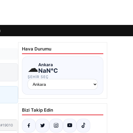
ı
Hava Durumu
☁
Ankara
NaN°C
ŞEHIR SEÇ
Bizi Takip Edin
#19010