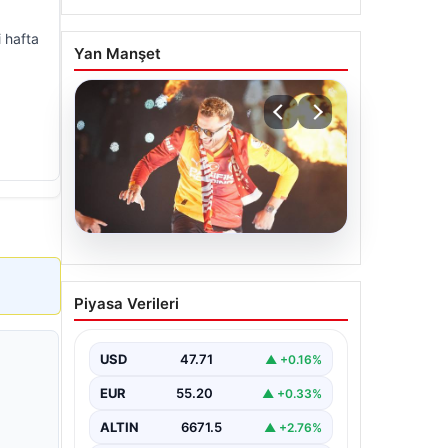
 hafta
Yan Manşet
06.08.2026
Barış Alper Yılmaz
Piyasa Verileri
transferinde sürpriz!
Galatasaray’dan 2 kulübe
pay
USD
47.71
▲ +0.16%
EUR
55.20
▲ +0.33%
ALTIN
6671.5
▲ +2.76%