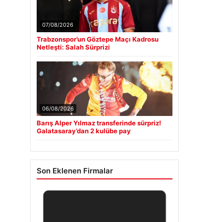
07/08/2026
Trabzonspor’un Göztepe Maçı Kadrosu
Netleşti: Salah Sürprizi
06/08/2026
Barış Alper Yılmaz transferinde sürpriz!
Galatasaray’dan 2 kulübe pay
Son Eklenen Firmalar