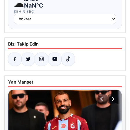
☁
NaN°C
ŞEHIR SEÇ
Bizi Takip Edin
Yan Manşet