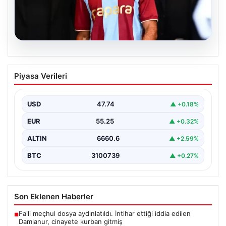
07.08.2026
Trabzonspor’un Göztepe Maçı Kadrosu
Piyasa Verileri
Netleşti: Salah Sürprizi
Göztepe ve Trabzonspor, İsmail Köybaşı’nın kariyerine
veda edeceği jübile maçında yarın akşam kozlarını
USD
47.74
▲ +0.18%
paylaşacak.…
EUR
55.25
▲ +0.32%
ALTIN
6660.6
▲ +2.59%
BTC
3100739
▲ +0.27%
Son Eklenen Haberler
Faili meçhul dosya aydınlatıldı. İntihar ettiği iddia edilen
■
Damlanur, cinayete kurban gitmiş