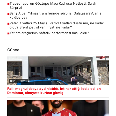
Trabzonspor’un Göztepe Maçı Kadrosu Netleşti: Salah
■
Sürprizi
Barış Alper Yılmaz transferinde sürpriz! Galatasaray’dan 2
■
kulübe pay
Petrol fiyatları 25 Mayıs: Petrol fiyatları düştü mü, ne kadar
■
oldu? Brent petrol varil fiyatı ne kadar?
Yatırım araçlarının haftalık performansı nasıl oldu?
■
Güncel
08/08/2026
Faili meçhul dosya aydınlatıldı. İntihar ettiği iddia edilen
Damlanur, cinayete kurban gitmiş