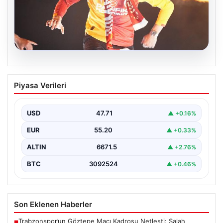
06.08.2026
Barış Alper Yılmaz transferinde sürpriz!
Piyasa Verileri
Galatasaray’dan 2 kulübe pay
USD
47.71
▲ +0.16%
EUR
55.20
▲ +0.33%
ALTIN
6671.5
▲ +2.76%
BTC
3092524
▲ +0.46%
Son Eklenen Haberler
Trabzonspor’un Göztepe Maçı Kadrosu Netleşti: Salah
■