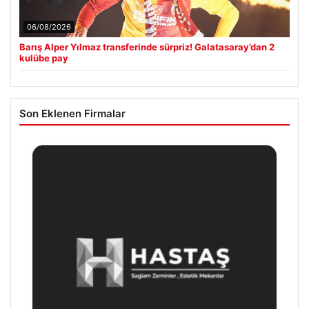
06/08/2026
Barış Alper Yılmaz transferinde sürpriz! Galatasaray’dan 2
kulübe pay
Son Eklenen Firmalar