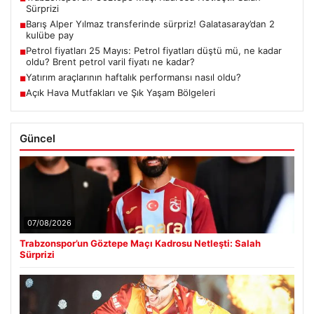
Sürprizi
Barış Alper Yılmaz transferinde sürpriz! Galatasaray’dan 2
■
kulübe pay
Petrol fiyatları 25 Mayıs: Petrol fiyatları düştü mü, ne kadar
■
oldu? Brent petrol varil fiyatı ne kadar?
Yatırım araçlarının haftalık performansı nasıl oldu?
■
Açık Hava Mutfakları ve Şık Yaşam Bölgeleri
■
Güncel
07/08/2026
Trabzonspor’un Göztepe Maçı Kadrosu Netleşti: Salah
Sürprizi