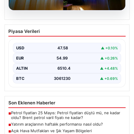
05.08.2026
Yatırım araçlarının haftalık performansı
Piyasa Verileri
nasıl oldu?
{"title": "Yatırım Araçlarının Haftalık Performansı ve
Gelişmeler", "content": "Türkiye'nin finans piyasalarında
USD
47.58
▲ +0.10%
son bir hafta…
EUR
54.99
▲ +0.26%
ALTIN
6510.4
▲ +4.48%
BTC
3061230
▲ +0.69%
Son Eklenen Haberler
Petrol fiyatları 25 Mayıs: Petrol fiyatları düştü mü, ne kadar
■
oldu? Brent petrol varil fiyatı ne kadar?
Yatırım araçlarının haftalık performansı nasıl oldu?
■
Açık Hava Mutfakları ve Şık Yaşam Bölgeleri
■