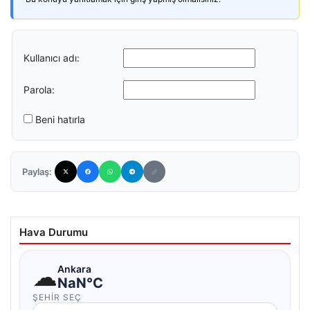
Kullanıcı adı:
Parola:
Beni hatırla
Paylaş:
Hava Durumu
☁
Ankara
NaN°C
ŞEHIR SEÇ