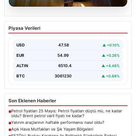
05.08.2026
Yatırım araçlarının haftalık performansı
Piyasa Verileri
nasıl oldu?
{"title": "Yatırım Araçlarının Haftalık Performansı ve
Gelişmeler", "content": "Türkiye'nin finans piyasalarında
USD
47.58
▲ +0.10%
son bir hafta…
EUR
54.99
▲ +0.26%
ALTIN
6510.4
▲ +4.48%
BTC
3061230
▲ +0.69%
Son Eklenen Haberler
Petrol fiyatları 25 Mayıs: Petrol fiyatları düştü mü, ne kadar
■
oldu? Brent petrol varil fiyatı ne kadar?
Yatırım araçlarının haftalık performansı nasıl oldu?
■
Açık Hava Mutfakları ve Şık Yaşam Bölgeleri
■
FETÖ’cü Burkay Karatepe ile Bağlantılı Şüphelinin İfadesi